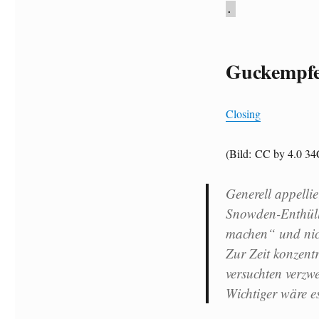
.
Guckempf
Closing
(Bild: CC by 4.0 3
Generell appellie
Snowden-Enthüllu
machen“ und nic
Zur Zeit konzent
versuchten verzwe
Wichtiger wäre e