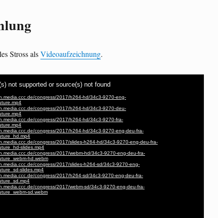
hlung
es Stross als
Videoaufzeichnung
.