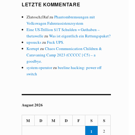
LETZTE KOMMENTARE
Zlatosch,Olaf
zu
Phantombremsungen mit
Volkswagen Fahrerassistenzsystem
Eine US-Trillion $1T Schulden = Guthaben –
thetawelle
zu
Was ist eigentlich ein Rettungspaket?
upssucks
zu
Fuck UPS.
Korrupt
zu
Chaos Communication Children &
Caravaning Camp 2023 (CCCCC | C5) – a
goodbye.
system operator
zu
beeline hacking: power off
switch
August 2026
M
D
M
D
F
S
S
1
2