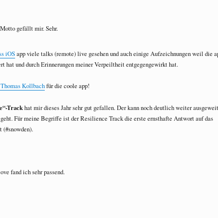
otto gefällt mir. Sehr.
ss iOS
app viele talks (remote) live gesehen und auch einige Aufzeichnungen weil die a
iert hat und durch Erinnerungen meiner Verpeiltheit entgegengewirkt hat.
r Thomas Kollbach
für die coole app!
ce“-Track
hat mir dieses Jahr sehr gut gefallen. Der kann noch deutlich weiter ausgewei
eht. Für meine Begriffe ist der Resilience Track die erste ernsthafte Antwort auf das
t (#snowden).
ove fand ich sehr passend.