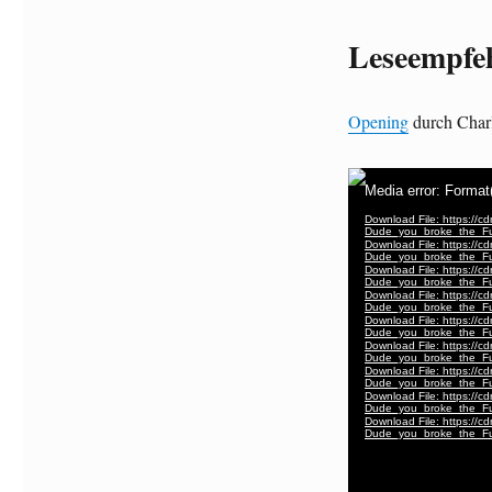
Leseempfe
Opening
durch Charl