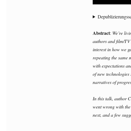
Depublizierungssc
Abstract
:
We’re livi
authors and film/TV 
interest in how we g
repeating the same m
with expectations an
of new technologies 
narratives of progre
In this talk, author 
went wrong with the 
next, and a few sugges