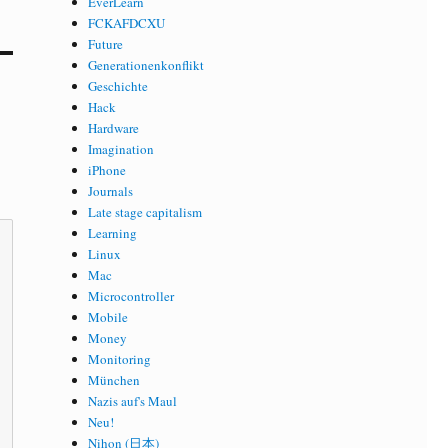
EverLearn
FCKAFDCXU
Future
Generationenkonflikt
Geschichte
Hack
Hardware
Imagination
iPhone
Journals
Late stage capitalism
Learning
Linux
Mac
Microcontroller
Mobile
Money
Monitoring
München
Nazis auf's Maul
Neu!
Nihon (日本)