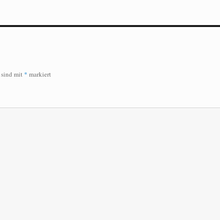
r sind mit
*
markiert