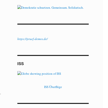
https://pruef-demos.de/
ISS
ISS Überflüge
.