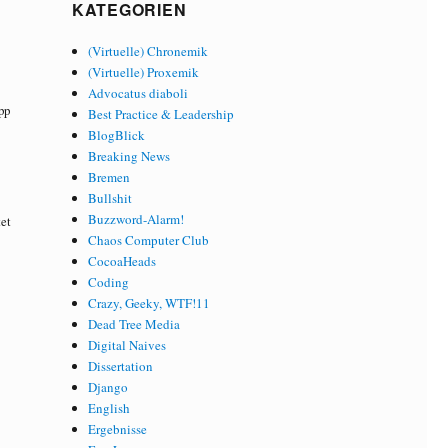
KATEGORIEN
(Virtuelle) Chronemik
(Virtuelle) Proxemik
Advocatus diaboli
pp
Best Practice & Leadership
BlogBlick
Breaking News
Bremen
Bullshit
Buzzword-Alarm!
tet
Chaos Computer Club
CocoaHeads
Coding
Crazy, Geeky, WTF!11
Dead Tree Media
Digital Naives
Dissertation
Django
English
Ergebnisse