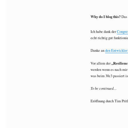
Why do I blog this?
Das M
Ich habe dank der
Congre
echt richtig gut funktion
Danke an
den Entwickle
Vor allem der
„Resilien
werden wenn es nach mir g
was beim 30c3 passiert is
To be continued…
Eröffnung durch Tim Pritl