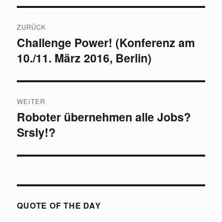
Beitragsnavigation
ZURÜCK
Challenge Power! (Konferenz am
Vorheriger
10./11. März 2016, Berlin)
Beitrag:
WEITER
Roboter übernehmen alle Jobs?
Nächster
Srsly!?
Beitrag:
QUOTE OF THE DAY