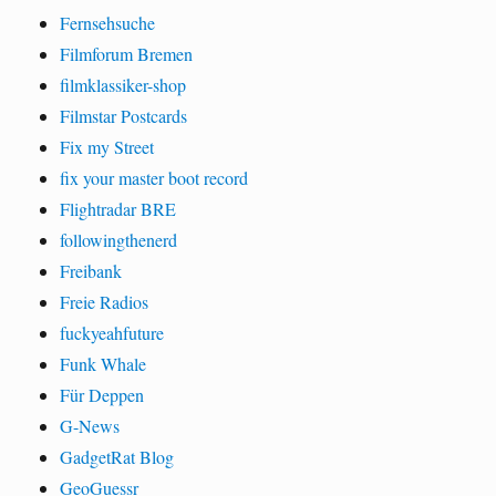
Fernsehsuche
Filmforum Bremen
filmklassiker-shop
Filmstar Postcards
Fix my Street
fix your master boot record
Flightradar BRE
followingthenerd
Freibank
Freie Radios
fuckyeahfuture
Funk Whale
Für Deppen
G-News
GadgetRat Blog
GeoGuessr