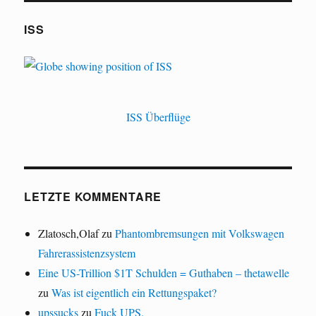
ISS
ISS Überflüge
LETZTE KOMMENTARE
Zlatosch,Olaf
zu
Phantombremsungen mit Volkswagen
Fahrerassistenzsystem
Eine US-Trillion $1T Schulden = Guthaben – thetawelle
zu
Was ist eigentlich ein Rettungspaket?
upssucks
zu
Fuck UPS.