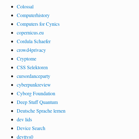
Colossal
Computerhistory
Computers for Cynics
copernicus.eu
Cordula Schaefer
crowd4privacy
Cryptome
CSS Selektoren
cursordanceparty
cyberpunkreview
Cyborg Foundation
Deep Stuff Quantum
Deutsche Sprache lernen
dev lids
Device Search
devttys0