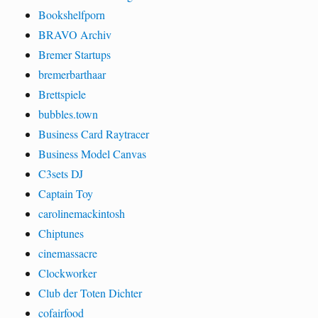
Bookshelfporn
BRAVO Archiv
Bremer Startups
bremerbarthaar
Brettspiele
bubbles.town
Business Card Raytracer
Business Model Canvas
C3sets DJ
Captain Toy
carolinemackintosh
Chiptunes
cinemassacre
Clockworker
Club der Toten Dichter
cofairfood