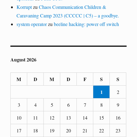
Korrupt
zu
Chaos Communication Children &
Caravaning Camp 2023 (CCCCC | C5) – a goodbye.
system operator
zu
beeline hacking: power off switch
August 2026
M
D
M
D
F
S
S
1
2
3
4
5
6
7
8
9
10
11
12
13
14
15
16
17
18
19
20
21
22
23