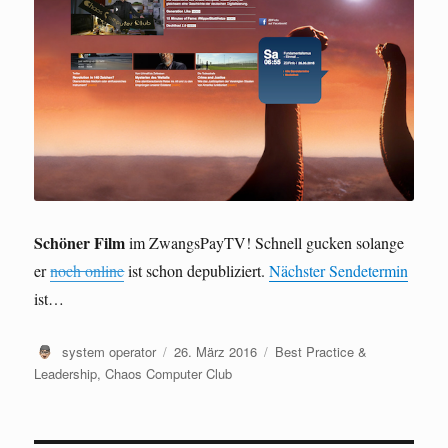
Schöner Film
im ZwangsPayTV! Schnell gucken solange
er
noch online
ist schon depubliziert.
Nächster Sendetermin
ist…
Autor
Veröffentlicht
Kategorien
system operator
26. März 2016
Best Practice &
am
Leadership
,
Chaos Computer Club