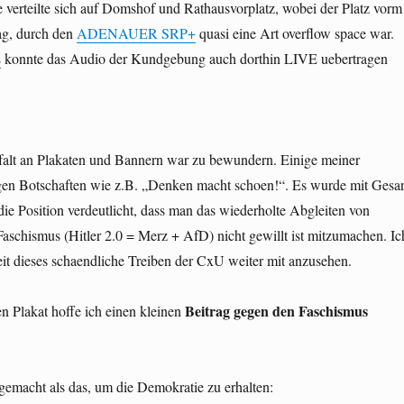
erteilte sich auf Domshof und Rathausvorplatz, wobei der Platz vorm
ag, durch den
ADENAUER SRP+
quasi eine Art overflow space war.
s
konnte das Audio der Kundgebung auch dorthin LIVE uebertragen
lfalt an Plakaten und Bannern war zu bewundern. Einige meiner
ugen Botschaften wie z.B. „Denken macht schoen!“. Es wurde mit Gesa
ie Position verdeutlicht, dass man das wiederholte Abgleiten von
aschismus (Hitler 2.0 = Merz + AfD) nicht gewillt ist mitzumachen. Ic
eit dieses schaendliche Treiben der CxU weiter mit anzusehen.
Beitrag gegen den Faschismus
n Plakat hoffe ich einen kleinen
gemacht als das, um die Demokratie zu erhalten: