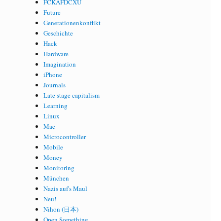
FCKAFDCXU
Future
Generationenkonflikt
Geschichte
Hack
Hardware
Imagination
iPhone
Journals
Late stage capitalism
Learning
Linux
Mac
Microcontroller
Mobile
Money
Monitoring
München
Nazis auf's Maul
Neu!
Nihon (日本)
Open Something