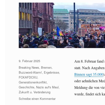
Veröffentlicht
9. Februar 2025
Am 8. Februar fand
am
Kategorien
Breaking News
,
Bremen
,
statt. Nach Angaben
Buzzword-Alarm!
,
Ergebnisse
,
Binnen sagt 35.000
)
FCKAFDCXU
,
oder aehnlichen Medi
Generationenkonflikt
,
Geschichte
,
Nazis auf's Maul
,
Meldung die von viel
Zukunft u. Veränderung
wurde, findet sich k
zu
Schreibe einen Kommentar
Bremen: