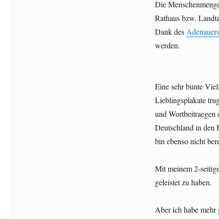
Die Menschenmenge v
Herz
statt
Rathaus bzw. Landt
Hetze
Dank des
Adenauer
8.2.2025
werden.
Eine sehr bunte Vie
Lieblingsplakate tr
und Wortbeitraegen d
Deutschland in den F
bin ebenso nicht ber
Mit meinem 2-seitige
geleistet zu haben.
Aber ich habe mehr 