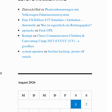
Zlatosch,Olaf
zu
Phantombremsungen mit
Volkswagen Fahrerassistenzsystem
Eine US-Trillion $1T Schulden = Guthaben –
thetawelle
zu
Was ist eigentlich ein Rettungspaket?
upssucks
zu
Fuck UPS.
Korrupt
zu
Chaos Communication Children &
Caravaning Camp 2023 (CCCCC | C5) – a
goodbye.
system operator
zu
beeline hacking: power off
switch
ng
August 2026
M
D
M
D
F
S
S
1
2