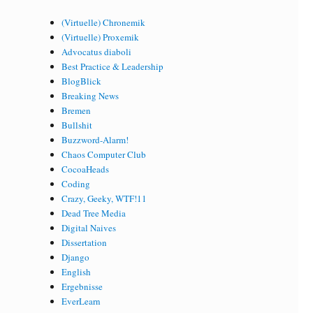
(Virtuelle) Chronemik
(Virtuelle) Proxemik
Advocatus diaboli
Best Practice & Leadership
BlogBlick
Breaking News
Bremen
Bullshit
Buzzword-Alarm!
Chaos Computer Club
CocoaHeads
Coding
Crazy, Geeky, WTF!11
Dead Tree Media
Digital Naives
Dissertation
Django
English
Ergebnisse
EverLearn