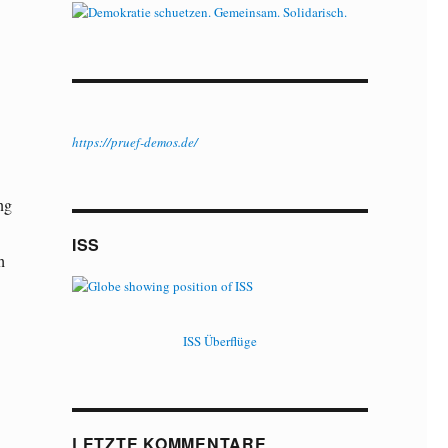
https://pruef-demos.de/
ng
ISS
h
ISS Überflüge
LETZTE KOMMENTARE