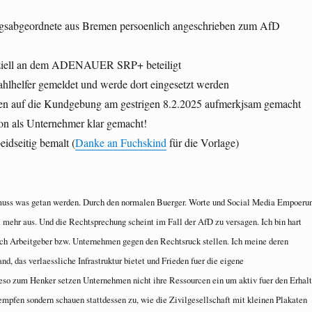
agsabgeordnete aus Bremen persoenlich angeschrieben zum AfD
nziell an dem ADENAUER SRP+ beteiligt
ahlhelfer gemeldet und werde dort eingesetzt werden
en auf die Kundgebung am gestrigen 8.2.2025 aufmerkjsam gemacht
ion als Unternehmer klar gemacht!
eidseitig bemalt (
Danke an Fuchskind
für die Vorlage)
uss was getan werden. Durch den normalen Buerger. Worte und Social Media Empoeru
 mehr aus. Und die Rechtsprechung scheint im Fall der AfD zu versagen. Ich bin hart
ich Arbeitgeber bzw. Unternehmen gegen den Rechtsruck stellen. Ich meine deren
nd, das verlaessliche Infrastruktur bietet und Frieden fuer die eigene
eso zum Henker setzen Unternehmen nicht ihre Ressourcen ein um aktiv fuer den Erhalt
empfen sondern schauen stattdessen zu, wie die Zivilgesellschaft mit kleinen Plakaten