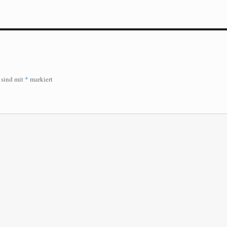
r sind mit
*
markiert