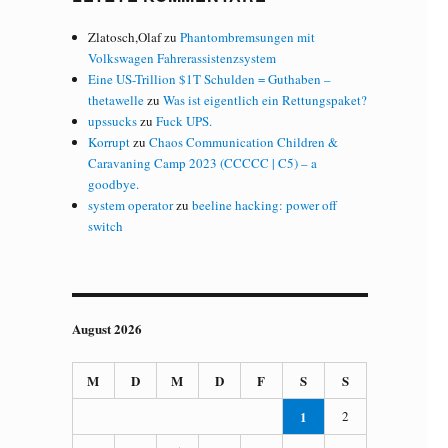
Zlatosch,Olaf
zu
Phantombremsungen mit
Volkswagen Fahrerassistenzsystem
Eine US-Trillion $1T Schulden = Guthaben –
thetawelle
zu
Was ist eigentlich ein Rettungspaket?
upssucks
zu
Fuck UPS.
Korrupt
zu
Chaos Communication Children &
Caravaning Camp 2023 (CCCCC | C5) – a
goodbye.
system operator
zu
beeline hacking: power off
switch
August 2026
M
D
M
D
F
S
S
1
2