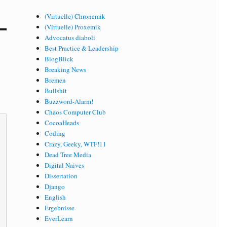
(Virtuelle) Chronemik
(Virtuelle) Proxemik
Advocatus diaboli
Best Practice & Leadership
BlogBlick
Breaking News
Bremen
Bullshit
Buzzword-Alarm!
Chaos Computer Club
CocoaHeads
Coding
Crazy, Geeky, WTF!11
Dead Tree Media
Digital Naives
Dissertation
Django
English
Ergebnisse
EverLearn