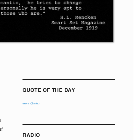
QUOTE OF THE DAY
more Quotes
t
uf
RADIO