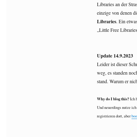
Libraries an der Str
einzige von denen di
Libraries
. Ein etwa
„Little Free Librarie
Update 14.9.2023
Leider ist dieser Sc
weg, es standen noch
stand. Warum er nich
Why do I blog this?
Ich h
Und neuerdings nutze ich 
registrieren dort, aber
boo