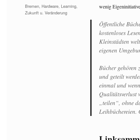
am
Kategorien
Bremen
,
Hardware
,
Learning
,
wenig Eigeninitiati
Zukunft u. Veränderung
Öffentliche Büch
kostenloses Lese
Kleinstädten welt
eigenen Umgebun
Bücher gehören z
und geteilt werd
einmal und wenn 
Qualitätsverlust
„teilen“, ohne da
Leihbüchereien. 
Linksamm