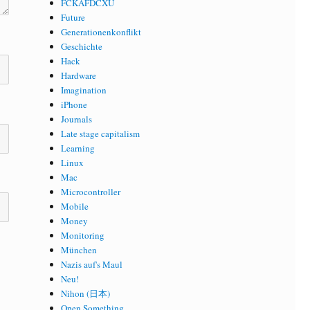
FCKAFDCXU
Future
Generationenkonflikt
Geschichte
Hack
Hardware
Imagination
iPhone
Journals
Late stage capitalism
Learning
Linux
Mac
Microcontroller
Mobile
Money
Monitoring
München
Nazis auf's Maul
Neu!
Nihon (日本)
Open Something