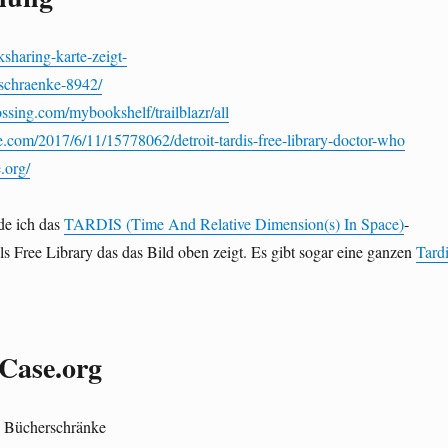
ksharing-karte-zeigt-
rschraenke-8942/
sing.com/mybookshelf/trailblazr/all
.com/2017/6/11/15778062/detroit-tardis-free-library-doctor-who
.org/
de ich das
TARDIS (Time And Relative Dimension(s) In Space)
-
ls Free Library das das Bild oben zeigt. Es gibt sogar eine ganzen
Tard
ase.org
en Bücherschränke