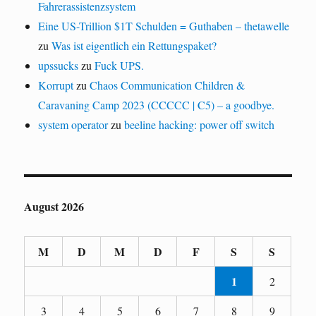
Fahrerassistenzsystem
Eine US-Trillion $1T Schulden = Guthaben – thetawelle
zu
Was ist eigentlich ein Rettungspaket?
upssucks
zu
Fuck UPS.
Korrupt
zu
Chaos Communication Children &
Caravaning Camp 2023 (CCCCC | C5) – a goodbye.
system operator
zu
beeline hacking: power off switch
August 2026
M
D
M
D
F
S
S
1
2
3
4
5
6
7
8
9