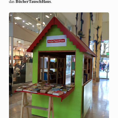
BücherTauschHaus
das
.