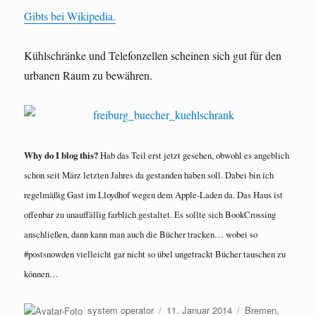
Gibts bei Wikipedia.
Kühlschränke und Telefonzellen scheinen sich gut für den
urbanen Raum zu bewähren.
Why do I blog this?
Hab das Teil erst jetzt gesehen, obwohl es angeblich
schon seit März letzten Jahres da gestanden haben soll. Dabei bin ich
regelmäßig Gast im Lloydhof wegen dem Apple-Laden da. Das Haus ist
offenbar zu unauffällig farblich gestaltet. Es sollte sich BookCrossing
anschließen, dann kann man auch die Bücher tracken… wobei so
#postsnowden vielleicht gar nicht so übel ungetrackt Bücher tauschen zu
können…
Autor
Veröffentlicht
Kategorien
system operator
11. Januar 2014
Bremen
,