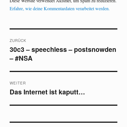
Diese Website verwendet Akismet, um Spam zu reduzieren.
Erfahre, wie deine Kommentardaten verarbeitet werden.
Beitragsnavigation
ZURÜCK
30c3 – speechless – postsnowden
Vorheriger
– #NSA
Beitrag:
WEITER
Das Internet ist kaputt…
Nächster
Beitrag: