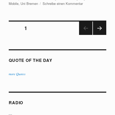
am
zu
Mobile
,
Uni Bremen
Schreibe einen Kommentar
CampusHub
App
für
Seitennummerierung
iOS
SEITE
1
7
NÄC
der
HSTE
SEIT
Beiträge
E
QUOTE OF THE DAY
more Quotes
RADIO