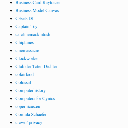
Business Card Raytracer
Business Model Canvas
C3sets DJ
Captain Toy
carolinemackintosh
Chiptunes
cinemassacre
Clockworker
Club der Toten Dichter
cofairfood
Colossal
Computerhistory
Computers for Cynics
copernicus.eu
Cordula Schaefer
crowd4privacy