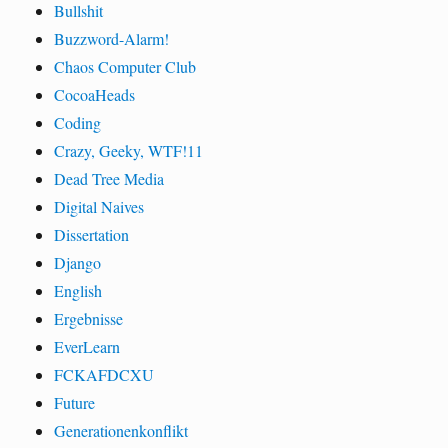
Bullshit
Buzzword-Alarm!
Chaos Computer Club
CocoaHeads
Coding
Crazy, Geeky, WTF!11
Dead Tree Media
Digital Naives
Dissertation
Django
English
Ergebnisse
EverLearn
FCKAFDCXU
Future
Generationenkonflikt