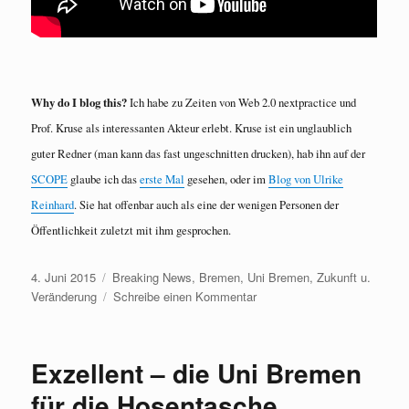
Why do I blog this?
Ich habe zu Zeiten von Web 2.0 nextpractice und
Prof. Kruse als interessanten Akteur erlebt. Kruse ist ein unglaublich
guter Redner (man kann das fast ungeschnitten drucken), hab ihn auf der
SCOPE
glaube ich das
erste Mal
gesehen, oder im
Blog von Ulrike
Reinhard
. Sie hat offenbar auch als eine der wenigen Personen der
Öffentlichkeit zuletzt mit ihm gesprochen.
Veröffentlicht
Kategorien
4. Juni 2015
Breaking News
,
Bremen
,
Uni Bremen
,
Zukunft u.
am
zu
Veränderung
Schreibe einen Kommentar
RIP,
Prof.
Peter
Exzellent – die Uni Bremen
Kruse
für die Hosentasche