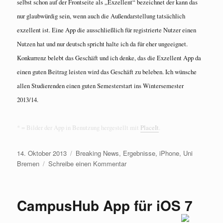
selbst schon auf der Frontseite als „Exzellent“ bezeichnet der kann das
nur glaubwürdig sein, wenn auch die Außendarstellung tatsächlich
exzellent ist. Eine App die ausschließlich für registrierte Nutzer einen
Nutzen hat und nur deutsch spricht halte ich da für eher ungeeignet.
Konkurrenz belebt das Geschäft und ich denke, das die Exzellent App da
einen guten Beitrag leisten wird das Geschäft zu beleben. Ich wünsche
allen Studierenden einen guten Semesterstart ins Wintersemester
2013/14.
* = Bilder der App in Benutzung hergestellt mit
PlaceIt
.
Veröffentlicht
Kategorien
14. Oktober 2013
Breaking News
,
Ergebnisse
,
iPhone
,
Uni
am
zu
Bremen
Schreibe einen Kommentar
Exzellent
–
die
CampusHub App für iOS 7
Uni
Bremen