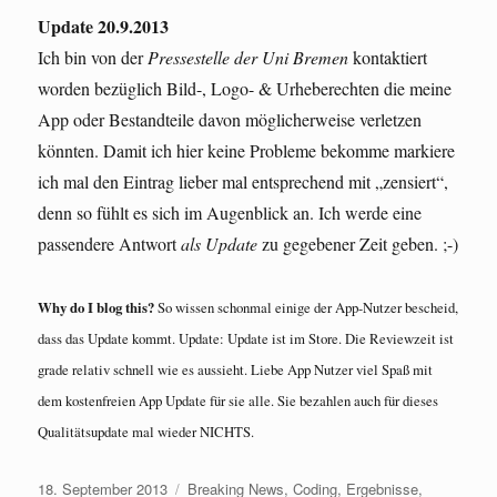
Update 20.9.2013
Ich bin von der
Pressestelle der Uni Bremen
kontaktiert
worden bezüglich Bild-, Logo- & Urheberechten die meine
App oder Bestandteile davon möglicherweise verletzen
könnten. Damit ich hier keine Probleme bekomme markiere
ich mal den Eintrag lieber mal entsprechend mit „zensiert“,
denn so fühlt es sich im Augenblick an. Ich werde eine
passendere Antwort
als Update
zu gegebener Zeit geben. ;-)
Why do I blog this?
So wissen schonmal einige der App-Nutzer bescheid,
dass das Update kommt. Update: Update ist im Store. Die Reviewzeit ist
grade relativ schnell wie es aussieht. Liebe App Nutzer viel Spaß mit
dem kostenfreien App Update für sie alle. Sie bezahlen auch für dieses
Qualitätsupdate mal wieder NICHTS.
Veröffentlicht
Kategorien
18. September 2013
Breaking News
,
Coding
,
Ergebnisse
,