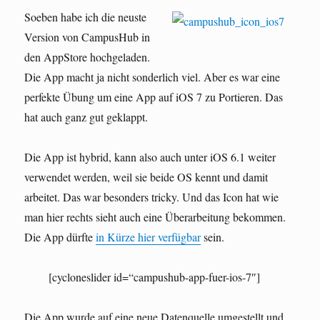
für
Soeben habe ich die neuste
die
Hosentasche
Version von CampusHub in
den AppStore hochgeladen.
Die App macht ja nicht sonderlich viel. Aber es war eine
perfekte Übung um eine App auf iOS 7 zu Portieren. Das
hat auch ganz gut geklappt.
Die App ist hybrid, kann also auch unter iOS 6.1 weiter
verwendet werden, weil sie beide OS kennt und damit
arbeitet. Das war besonders tricky. Und das Icon hat wie
man hier rechts sieht auch eine Überarbeitung bekommen.
Die App dürfte
in Kürze hier verfügbar
sein.
[cycloneslider id=“campushub-app-fuer-ios-7″]
Die App wurde auf eine neue Datenquelle umgestellt und