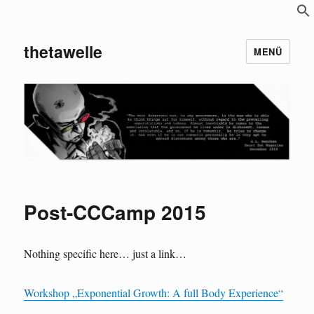
S
f
thetawelle
MENÜ
Post-CCCamp 2015
Nothing specific here… just a link…
Workshop „Exponential Growth: A full Body Experience“