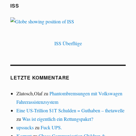
ISS
ISS Überflüge
LETZTE KOMMENTARE
Zlatosch,Olaf
zu
Phantombremsungen mit Volkswagen
Fahrerassistenzsystem
Eine US-Trillion $1T Schulden = Guthaben – thetawelle
zu
Was ist eigentlich ein Rettungspaket?
upssucks
zu
Fuck UPS.
Korrupt
zu
Chaos Communication Children &