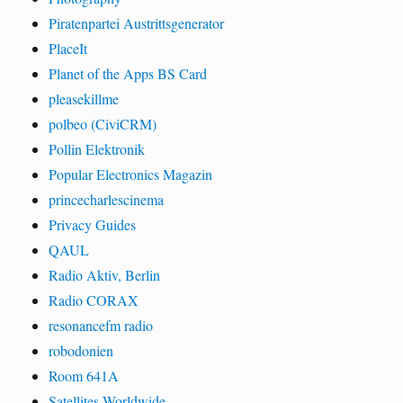
Piratenpartei Austrittsgenerator
PlaceIt
Planet of the Apps BS Card
pleasekillme
polbeo (CiviCRM)
Pollin Elektronik
Popular Electronics Magazin
princecharlescinema
Privacy Guides
QAUL
Radio Aktiv, Berlin
Radio CORAX
resonancefm radio
robodonien
Room 641A
Satellites Worldwide