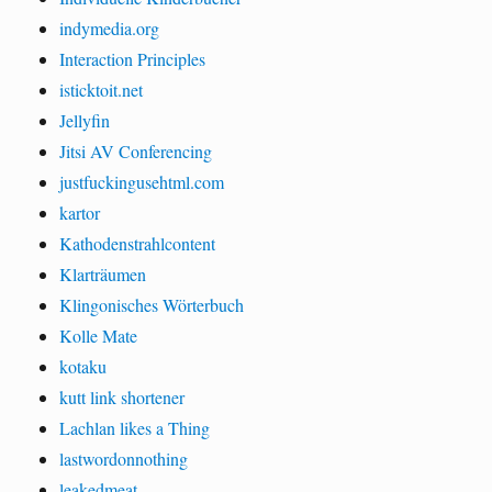
indymedia.org
Interaction Principles
isticktoit.net
Jellyfin
Jitsi AV Conferencing
justfuckingusehtml.com
kartor
Kathodenstrahlcontent
Klarträumen
Klingonisches Wörterbuch
Kolle Mate
kotaku
kutt link shortener
Lachlan likes a Thing
lastwordonnothing
leakedmeat