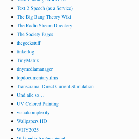
Text-2-Speech (as a Service)
The Big Bang Theory Wiki
The Radio Stream Directory
The Society Pages
thegeekstuff
tinkerlog
TinyMatrix
tinymediamanager
topdocumentaryfilms
Transcranial Direct Current Stimulation
Und alle so…
UV Colored Painting
visualcomplexity
Wallpapers HD
WHY2025
Wikipedia:Außenspiegel