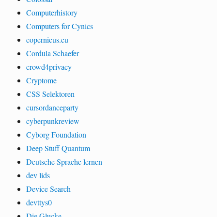
Computerhistory
Computers for Cynics
copernicus.eu
Cordula Schaefer
crowd4privacy
Cryptome
CSS Selektoren
cursordanceparty
cyberpunkreview
Cyborg Foundation
Deep Stuff Quantum
Deutsche Sprache lernen
dev lids
Device Search
devttys0
Die Glucke