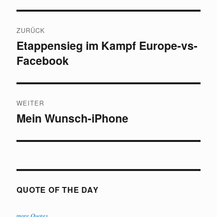
Beitragsnavigation
ZURÜCK
Etappensieg im Kampf Europe-vs-
Vorheriger
Facebook
Beitrag:
WEITER
Mein Wunsch-iPhone
Nächster
Beitrag:
QUOTE OF THE DAY
more Quotes