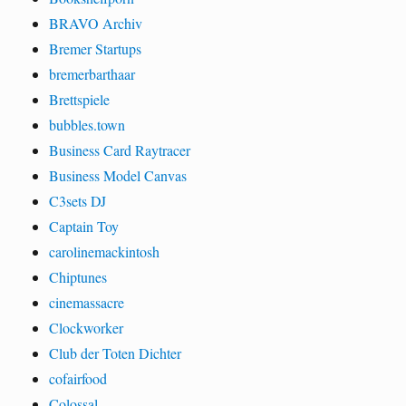
BRAVO Archiv
Bremer Startups
bremerbarthaar
Brettspiele
bubbles.town
Business Card Raytracer
Business Model Canvas
C3sets DJ
Captain Toy
carolinemackintosh
Chiptunes
cinemassacre
Clockworker
Club der Toten Dichter
cofairfood
Colossal