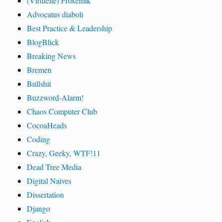
(Virtuelle) Proxemik
Advocatus diaboli
Best Practice & Leadership
BlogBlick
Breaking News
Bremen
Bullshit
Buzzword-Alarm!
Chaos Computer Club
CocoaHeads
Coding
Crazy, Geeky, WTF!11
Dead Tree Media
Digital Naives
Dissertation
Django