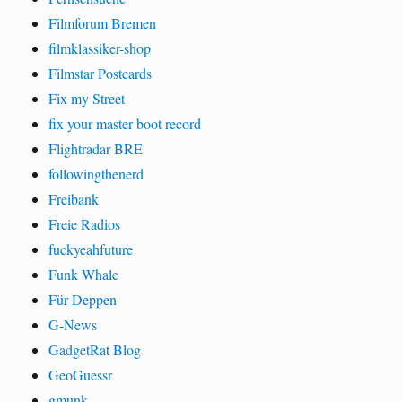
Filmforum Bremen
filmklassiker-shop
Filmstar Postcards
Fix my Street
fix your master boot record
Flightradar BRE
followingthenerd
Freibank
Freie Radios
fuckyeahfuture
Funk Whale
Für Deppen
G-News
GadgetRat Blog
GeoGuessr
gmunk