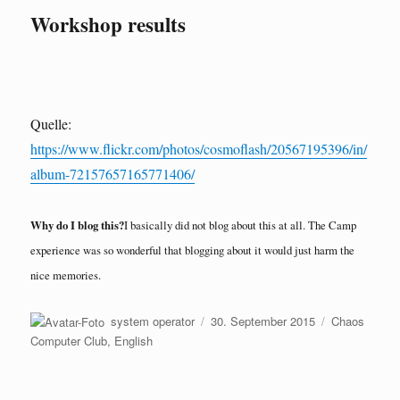
Workshop results
Quelle:
https://www.flickr.com/photos/cosmoflash/20567195396/in/
album-72157657165771406/
Why do I blog this?
I basically did not blog about this at all. The Camp
experience was so wonderful that blogging about it would just harm the
nice memories.
Autor
Veröffentlicht
Kategorien
system operator
30. September 2015
Chaos
am
Computer Club
,
English