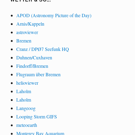
APOD (Astronomy Picture of the Day)
Arnis/Kappeln
astroviewer
Bremen
Cranz / DPØ7 Seefunk HQ
Duhnen/Cuxhaven
Findorff/Bremen
Flugraum über Bremen
helioviewer
Laholm
Laholm
Langeoog
Looping Storm GIFS
meteoearth
Monterey Bay Aquarium