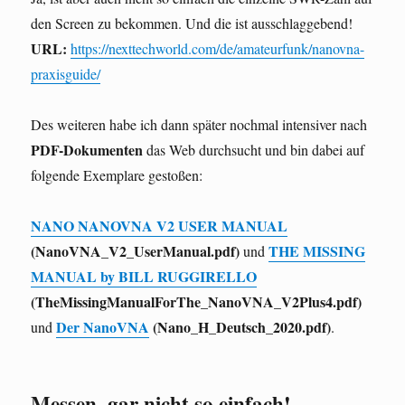
den Screen zu bekommen. Und die ist ausschlaggebend!
URL:
https://nexttechworld.com/de/amateurfunk/nanovna-
praxisguide/
Des weiteren habe ich dann später nochmal intensiver nach
PDF-Dokumenten
das Web durchsucht und bin dabei auf
folgende Exemplare gestoßen:
NANO NANOVNA V2 USER MANUAL
(NanoVNA_V2_UserManual.pdf)
THE MISSING
und
MANUAL by BILL RUGGIRELLO
(TheMissingManualForThe_NanoVNA_V2Plus4.pdf)
Der NanoVNA
(Nano_H_Deutsch_2020.pdf)
und
.
Messen, gar nicht so einfach!