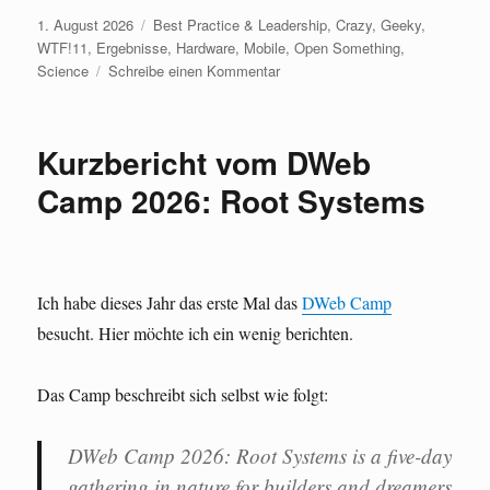
Veröffentlicht
Kategorien
1. August 2026
Best Practice & Leadership
,
Crazy, Geeky,
am
WTF!11
,
Ergebnisse
,
Hardware
,
Mobile
,
Open Something
,
zu
Science
Schreibe einen Kommentar
Portable
Vector
Network
Kurzbericht vom DWeb
Analyzer:
NanoVNA
Camp 2026: Root Systems
zum
LoRa
868
MHz
Antennen
Ich habe dieses Jahr das erste Mal das
DWeb Camp
vermessen
besucht. Hier möchte ich ein wenig berichten.
einsetzen
Das Camp beschreibt sich selbst wie folgt:
DWeb Camp 2026: Root Systems is a five-day
gathering in nature for builders and dreamers