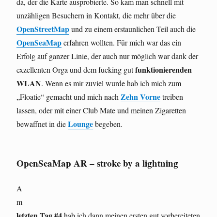
da, der die Karte ausprobierte. So kam man schnell mit
unzähligen Besuchern in Kontakt, die mehr über die
OpenStreetMap
und zu einem erstaunlichen Teil auch die
OpenSeaMap
erfahren wollten. Für mich war das ein
Erfolg auf ganzer Linie, der auch nur möglich war dank der
funktionierenden
exzellenten Orga und dem fucking gut
WLAN
. Wenn es mir zuviel wurde hab ich mich zum
Zehn Vorne
„Floatie“ gemacht und mich nach
treiben
lassen, oder mit einer Club Mate und meinen Zigaretten
Lounge
bewaffnet in die
begeben.
OpenSeaMap AR – stroke by a lightning
A
m
letzten Tag #4
hab ich dann meinen ersten gut vorbereiteten