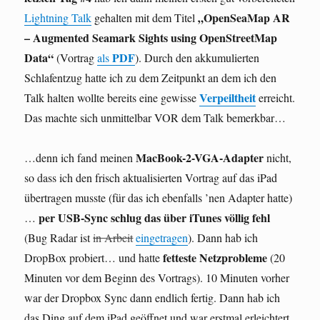
„OpenSeaMap AR
Lightning Talk
gehalten mit dem Titel
– Augmented Seamark Sights using OpenStreetMap
Data“
PDF
(Vortrag
als
). Durch den akkumulierten
Schlafentzug hatte ich zu dem Zeitpunkt an dem ich den
Verpeiltheit
Talk halten wollte bereits eine gewisse
erreicht.
Das machte sich unmittelbar VOR dem Talk bemerkbar…
MacBook-2-VGA-Adapter
…denn ich fand meinen
nicht,
so dass ich den frisch aktualisierten Vortrag auf das iPad
übertragen musste (für das ich ebenfalls ’nen Adapter hatte)
per USB-Sync schlug das über iTunes völlig fehl
…
(Bug Radar ist
in Arbeit
eingetragen
). Dann hab ich
fetteste Netzprobleme
DropBox probiert… und hatte
(20
Minuten vor dem Beginn des Vortrags). 10 Minuten vorher
war der Dropbox Sync dann endlich fertig. Dann hab ich
das Ding auf dem iPad geöffnet und war erstmal erleichtert,