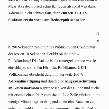
Muss aber doch bissel schneller reden als sonst was dank
einfach ALLES
Adrenalin nicht schwer fällt, denn
funktioniert da vorne am Rednerpult schneller
.
N
ac
h 290 Sekunden zählt mir das Publikum den Countdown
der letzten 10 Sekunden. Perfekt on the Spot –
Punktlandung! Die Rakete ist da runtergekommen wo sie
Im Hirn des Publikums. GEIL!
einschlagen sollte:
200%
Vollkommen überdreht durch mittlerweile
Adrenalinsättigung
Megaausschüttung
und durch eine
an Glückshormonen
springe ich von der Bühne und suche
mir erstmal einen Platz zum sitzen. Jede Zelle vibriert… um
wenige Minuten später dringend allein eine Rauchen zu
frab-
gehen, obwohl ich mir fest vorgenommen hatte den