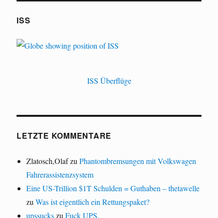
ISS
ISS Überflüge
LETZTE KOMMENTARE
Zlatosch,Olaf
zu
Phantombremsungen mit Volkswagen
Fahrerassistenzsystem
Eine US-Trillion $1T Schulden = Guthaben – thetawelle
zu
Was ist eigentlich ein Rettungspaket?
upssucks
zu
Fuck UPS.