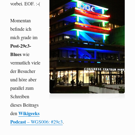
vorbei. EOF. :-(
Momentan
befinde ich
mich grade im
Post-29c3-
Blues
wie
vermutlich viele
der Besucher
und höre aber
parallel zum
Schreiben
dieses Beitrags
Wikigeeks
den
Podcast
– WGS006: #29c3
.