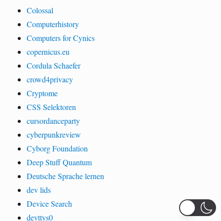
Colossal
Computerhistory
Computers for Cynics
copernicus.eu
Cordula Schaefer
crowd4privacy
Cryptome
CSS Selektoren
cursordanceparty
cyberpunkreview
Cyborg Foundation
Deep Stuff Quantum
Deutsche Sprache lernen
dev lids
Device Search
devttys0