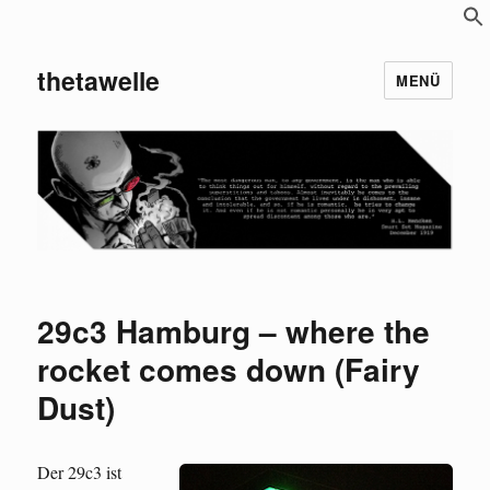
S
f
thetawelle
MENÜ
29c3 Hamburg – where the
rocket comes down (Fairy
Dust)
Der 29c3 ist