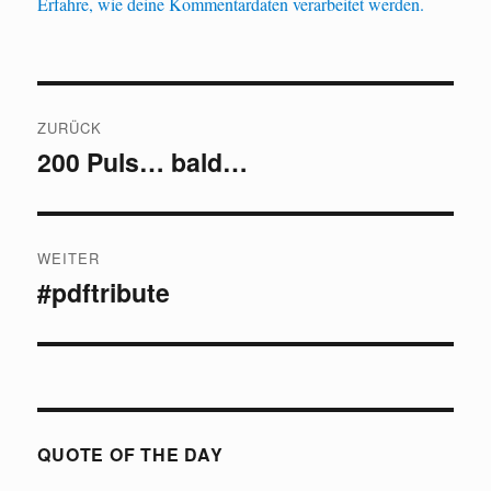
Erfahre, wie deine Kommentardaten verarbeitet werden.
Beitragsnavigation
ZURÜCK
200 Puls… bald…
Vorheriger
Beitrag:
WEITER
#pdftribute
Nächster
Beitrag:
QUOTE OF THE DAY