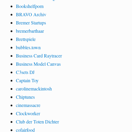
Bookshelfporn
BRAVO Archiv
Bremer Startups
bremerbarthaar
Brettspiele
bubbles.town
Business Card Raytracer
Business Model Canvas
C3sets DJ
Captain Toy
carolinemackintosh
Chiptunes
cinemassacre
Clockworker
Club der Toten Dichter
cofairfood