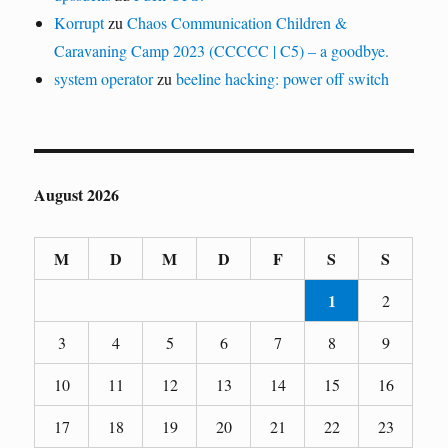
Korrupt
zu
Chaos Communication Children &
Caravaning Camp 2023 (CCCCC | C5) – a goodbye.
system operator
zu
beeline hacking: power off switch
August 2026
M
D
M
D
F
S
S
1
2
3
4
5
6
7
8
9
10
11
12
13
14
15
16
17
18
19
20
21
22
23