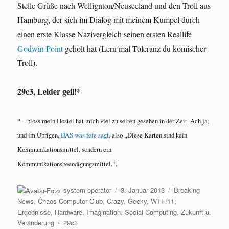
Stelle Grüße nach Wellignton/Neuseeland und den Troll aus
Hamburg, der sich im Dialog mit meinem Kumpel durch
einen erste Klasse Nazivergleich seinen ersten Reallife
Godwin Point
geholt hat (Lern mal Toleranz du komischer
Troll).
29c3, Leider geil!*
* = bloss mein Hostel hat mich viel zu selten gesehen in der Zeit. Ach ja,
und im Übrigen,
DAS was fefe sagt
, also „Diese Karten sind kein
Kommunikationsmittel, sondern ein
Kommunikationsbeendigungsmittel.“.
Autor
Veröffentlicht
Kategorien
system operator
3. Januar 2013
Breaking
am
News
,
Chaos Computer Club
,
Crazy, Geeky, WTF!11
,
Ergebnisse
,
Hardware
,
Imagination
,
Social Computing
,
Zukunft u.
Schlagwörter
Veränderung
29c3