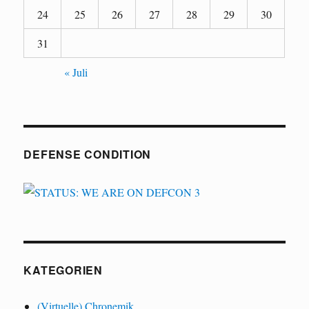
24
25
26
27
28
29
30
31
« Juli
DEFENSE CONDITION
KATEGORIEN
(Virtuelle) Chronemik