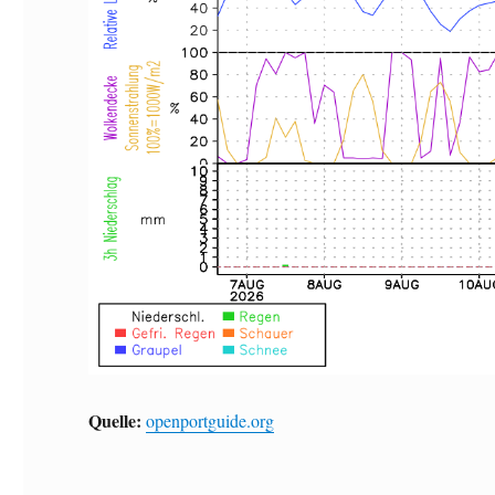
Quelle:
openportguide.org