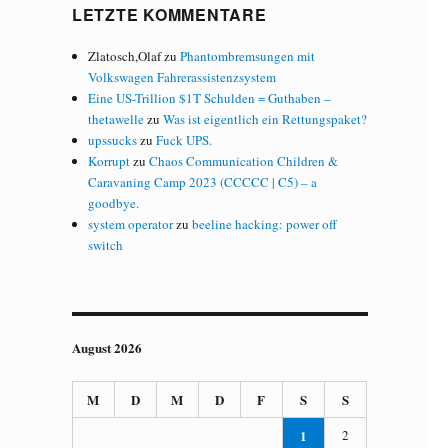
LETZTE KOMMENTARE
Zlatosch,Olaf
zu
Phantombremsungen mit
Volkswagen Fahrerassistenzsystem
Eine US-Trillion $1T Schulden = Guthaben –
thetawelle
zu
Was ist eigentlich ein Rettungspaket?
upssucks
zu
Fuck UPS.
Korrupt
zu
Chaos Communication Children &
Caravaning Camp 2023 (CCCCC | C5) – a
goodbye.
system operator
zu
beeline hacking: power off
switch
August 2026
M
D
M
D
F
S
S
1
2