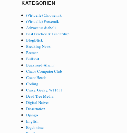
KATEGORIEN
(Virtuelle) Chronemik
(Virtuelle) Proxemik
Advocatus diaboli
Best Practice & Leadership
BlogBlick
Breaking News
Bremen
Bullshit
Buzzword-Alarm!
Chaos Computer Club
CocoaHeads
Coding
Crazy, Geeky, WTF!11
Dead Tree Media
Digital Naives
Dissertation
Django
English
Ergebnisse