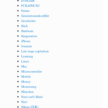
EverLearn
FCKAFDCXU
Future
Generationenkonflikt
Geschichte
Hack
Hardware
Imagination
iPhone
Journals
Late stage capitalism
Learning
Linux
Mac
Microcontroller
Mobile
Money
Monitoring
München
Nazis auf's Maul
Neu!
Nihon (日本)