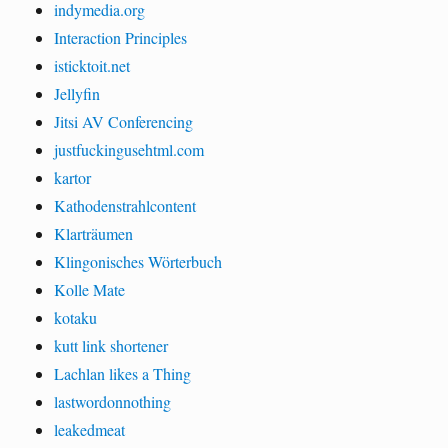
indymedia.org
Interaction Principles
isticktoit.net
Jellyfin
Jitsi AV Conferencing
justfuckingusehtml.com
kartor
Kathodenstrahlcontent
Klarträumen
Klingonisches Wörterbuch
Kolle Mate
kotaku
kutt link shortener
Lachlan likes a Thing
lastwordonnothing
leakedmeat