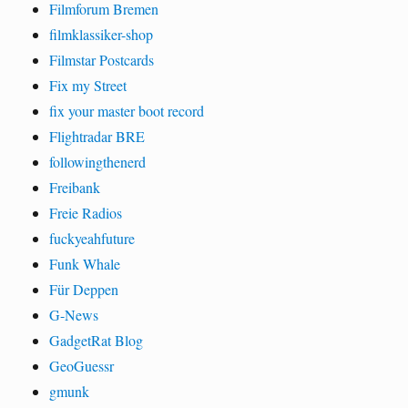
Filmforum Bremen
filmklassiker-shop
Filmstar Postcards
Fix my Street
fix your master boot record
Flightradar BRE
followingthenerd
Freibank
Freie Radios
fuckyeahfuture
Funk Whale
Für Deppen
G-News
GadgetRat Blog
GeoGuessr
gmunk