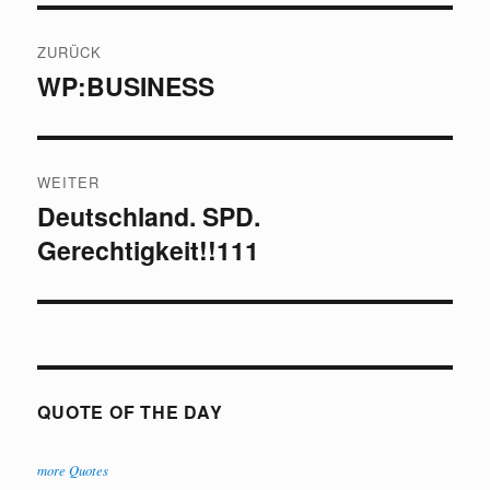
Beitragsnavigation
ZURÜCK
WP:BUSINESS
Vorheriger
Beitrag:
WEITER
Deutschland. SPD.
Nächster
Gerechtigkeit!!111
Beitrag:
QUOTE OF THE DAY
more Quotes