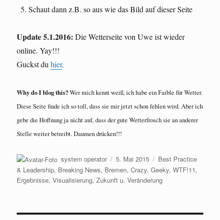
Schaut dann z.B. so aus wie das Bild auf dieser Seite
Update 5.1.2016:
Die Wetterseite von Uwe ist wieder
online. Yay!!!
Guckst du
hier
.
Why do I blog this?
Wer mich kennt weiß, ich habe ein Faible für Wetter.
Diese Seite finde ich so toll, dass sie mir jetzt schon fehlen wird. Aber ich
gebe die Hoffnung ja nicht auf, dass der gute Wetterfrosch sie an anderer
Stelle weiter betreibt. Daumen drücken!!!
Autor
Veröffentlicht
Kategorien
system operator
5. Mai 2015
Best Practice
am
& Leadership
,
Breaking News
,
Bremen
,
Crazy, Geeky, WTF!11
,
Ergebnisse
,
Visualisierung
,
Zukunft u. Veränderung