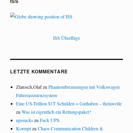
ISS
ISS Überflüge
LETZTE KOMMENTARE
Zlatosch,Olaf
zu
Phantombremsungen mit Volkswagen
Fahrerassistenzsystem
Eine US-Trillion $1T Schulden = Guthaben – thetawelle
zu
Was ist eigentlich ein Rettungspaket?
upssucks
zu
Fuck UPS.
Korrupt
zu
Chaos Communication Children &