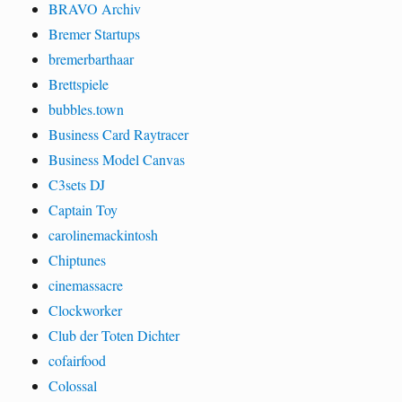
BRAVO Archiv
Bremer Startups
bremerbarthaar
Brettspiele
bubbles.town
Business Card Raytracer
Business Model Canvas
C3sets DJ
Captain Toy
carolinemackintosh
Chiptunes
cinemassacre
Clockworker
Club der Toten Dichter
cofairfood
Colossal