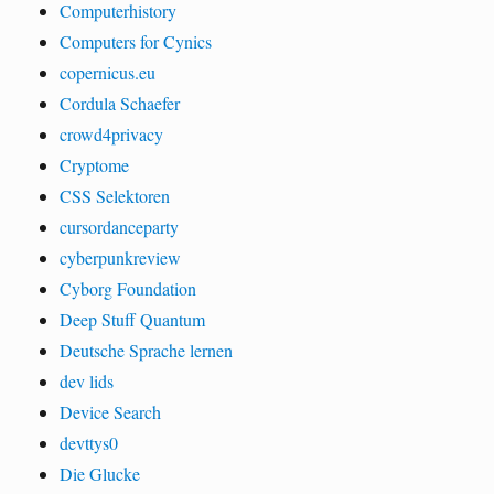
Computerhistory
Computers for Cynics
copernicus.eu
Cordula Schaefer
crowd4privacy
Cryptome
CSS Selektoren
cursordanceparty
cyberpunkreview
Cyborg Foundation
Deep Stuff Quantum
Deutsche Sprache lernen
dev lids
Device Search
devttys0
Die Glucke