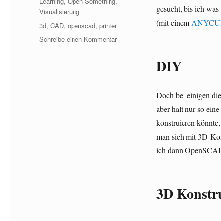
Learning
,
Open Something
,
gesucht, bis ich was
Visualisierung
(mit einem
ANYCUBI
Schlagwörter
3d
,
CAD
,
openscad
,
printer
zu
Schreibe einen Kommentar
Meine
erste
DIY
3D
Konstruktion
mit
Doch bei einigen die
OpenSCAD
aber halt nur so ei
konstruieren könnte,
man sich mit 3D-Kon
ich dann OpenSCAD 
3D Konstr