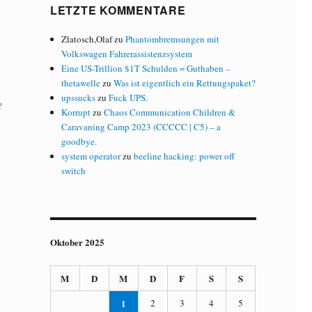
LETZTE KOMMENTARE
Zlatosch,Olaf
zu
Phantombremsungen mit
Volkswagen Fahrerassistenzsystem
Eine US-Trillion $1T Schulden = Guthaben –
thetawelle
zu
Was ist eigentlich ein Rettungspaket?
upssucks
zu
Fuck UPS.
e
Korrupt
zu
Chaos Communication Children &
Caravaning Camp 2023 (CCCCC | C5) – a
goodbye.
system operator
zu
beeline hacking: power off
switch
Oktober 2025
M
D
M
D
F
S
S
1
2
3
4
5