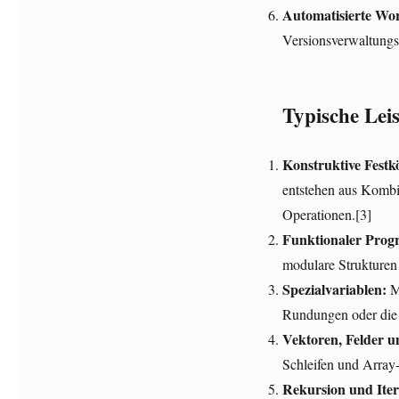
Automatisierte Wor
Versionsverwaltungss
Typische Le
Konstruktive Festk
entstehen aus Kombi
Operationen.[3]
Funktionaler Progr
modulare Strukturen 
Spezialvariablen:
Mi
Rundungen oder die 
Vektoren, Felder u
Schleifen und Array
Rekursion und Iter