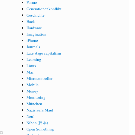
Future
Generationenkonflikt
Geschichte
Hack
Hardware
Imagination
iPhone
Journals
Late stage capitalism
Learning
Linux
Mac
Microcontroller
Mobile
Money
Monitoring
München
Nazis auf's Maul
Neu!
Nihon (日本)
Open Something
en