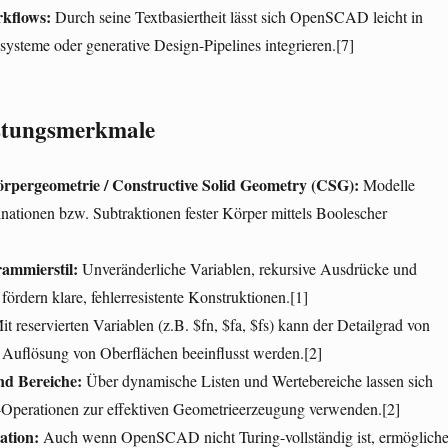
kflows:
Durch seine Textbasiertheit lässt sich OpenSCAD leicht in
ysteme oder generative Design-Pipelines integrieren.[7]
istungsmerkmale
örpergeometrie / Constructive Solid Geometry (CSG):
Modelle
nationen bzw. Subtraktionen fester Körper mittels Boolescher
ammierstil:
Unveränderliche Variablen, rekursive Ausdrücke und
fördern klare, fehlerresistente Konstruktionen.[1]
t reservierten Variablen (z.B. $fn, $fa, $fs) kann der Detailgrad von
Auflösung von Oberflächen beeinflusst werden.[2]
nd Bereiche:
Über dynamische Listen und Wertebereiche lassen sich
-Operationen zur effektiven Geometrieerzeugung verwenden.[2]
ation:
Auch wenn OpenSCAD nicht Turing-vollständig ist, ermöglich