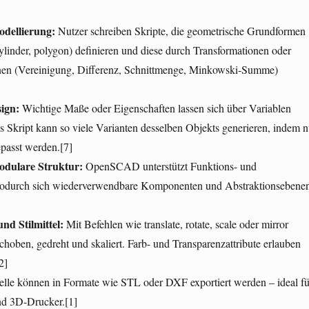
odellierung:
Nutzer schreiben Skripte, die geometrische Grundformen
cylinder, polygon) definieren und diese durch Transformationen oder
nen (Vereinigung, Differenz, Schnittmenge, Minkowski-Summe)
ign:
Wichtige Maße oder Eigenschaften lassen sich über Variablen
es Skript kann so viele Varianten desselben Objekts generieren, indem n
passt werden.[7]
odulare Struktur:
OpenSCAD unterstützt Funktions- und
wodurch sich wiederverwendbare Komponenten und Abstraktionsebene
nd Stilmittel:
Mit Befehlen wie translate, rotate, scale oder mirror
hoben, gedreht und skaliert. Farb- und Transparenzattribute erlauben
2]
le können in Formate wie STL oder DXF exportiert werden – ideal fü
nd 3D-Drucker.[1]