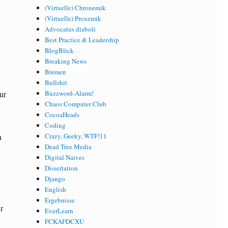
(Virtuelle) Chronemik
(Virtuelle) Proxemik
Advocatus diaboli
Best Practice & Leadership
BlogBlick
Breaking News
Bremen
Bullshit
ur
Buzzword-Alarm!
Chaos Computer Club
CocoaHeads
Coding
n
Crazy, Geeky, WTF!11
Dead Tree Media
Digital Naives
Dissertation
Django
English
Ergebnisse
r
EverLearn
FCKAFDCXU