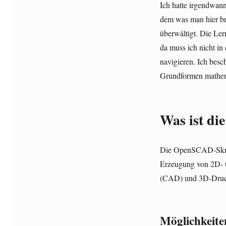
Ich hatte irgendwan
dem was man hier br
überwältigt. Die Ler
da muss ich nicht i
navigieren. Ich besc
Grundformen mathem
Was ist d
Die OpenSCAD-Skript
Erzeugung von 2D- 
(CAD) und 3D-Druck
Möglichkeite