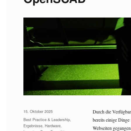
Veröffentlicht
15. Oktober 2025
Durch die Verfügbar
am
Kategorien
Best Practice & Leadership
,
bereits einige Dinge
Ergebnisse
,
Hardware
,
Webseiten gegangen,