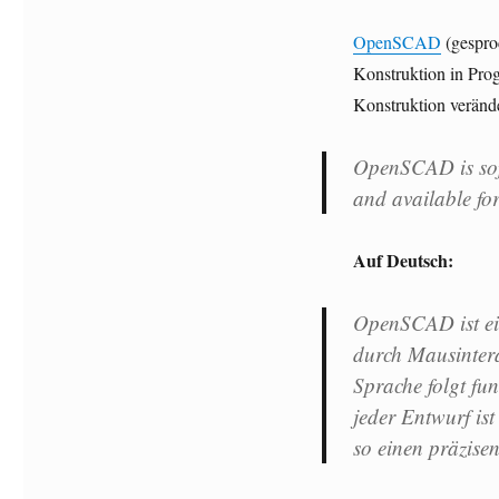
OpenSCAD
(gespro
Konstruktion in Pro
Konstruktion verände
OpenSCAD is soft
and available f
Auf Deutsch:
OpenSCAD ist ein
durch Mausintera
Sprache folgt fu
jeder Entwurf ist
so einen präzise