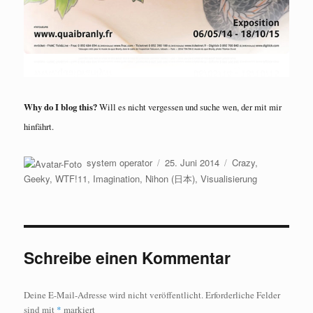
Why do I blog this?
Will es nicht vergessen und suche wen, der mit mir
hinfährt.
Autor
Veröffentlicht
Kategorien
system operator
25. Juni 2014
Crazy,
am
Geeky, WTF!11
,
Imagination
,
Nihon (日本)
,
Visualisierung
Schreibe einen Kommentar
Deine E-Mail-Adresse wird nicht veröffentlicht.
Erforderliche Felder
sind mit
*
markiert