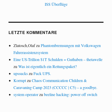
ISS Überflüge
LETZTE KOMMENTARE
Zlatosch,Olaf
zu
Phantombremsungen mit Volkswagen
Fahrerassistenzsystem
Eine US-Trillion $1T Schulden = Guthaben – thetawelle
zu
Was ist eigentlich ein Rettungspaket?
upssucks
zu
Fuck UPS.
Korrupt
zu
Chaos Communication Children &
Caravaning Camp 2023 (CCCCC | C5) – a goodbye.
system operator
zu
beeline hacking: power off switch