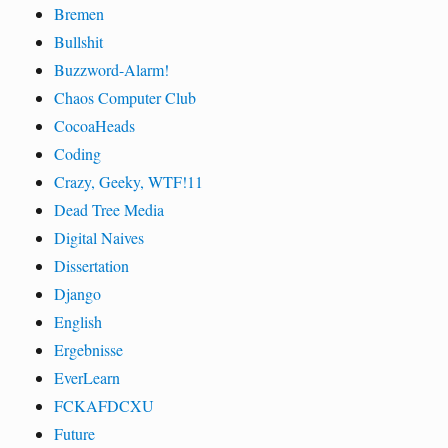
Bremen
Bullshit
Buzzword-Alarm!
Chaos Computer Club
CocoaHeads
Coding
Crazy, Geeky, WTF!11
Dead Tree Media
Digital Naives
Dissertation
Django
English
Ergebnisse
EverLearn
FCKAFDCXU
Future