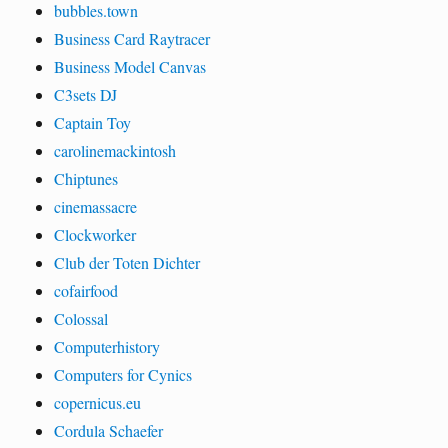
bubbles.town
Business Card Raytracer
Business Model Canvas
C3sets DJ
Captain Toy
carolinemackintosh
Chiptunes
cinemassacre
Clockworker
Club der Toten Dichter
cofairfood
Colossal
Computerhistory
Computers for Cynics
copernicus.eu
Cordula Schaefer