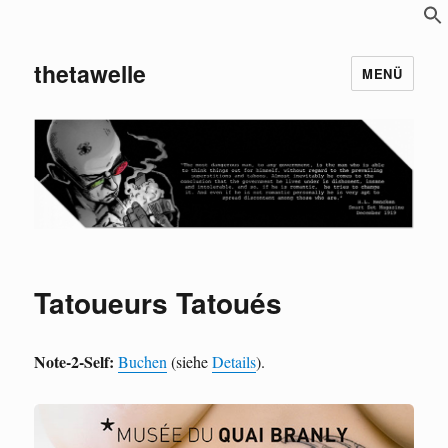
S
f
thetawelle
MENÜ
Tatoueurs Tatoués
Note-2-Self:
Buchen
(siehe
Details
).