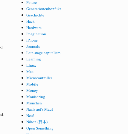
Future
Generationenkonflikt
Geschichte
Hack
Hardware
Imagination
iPhone
Journals
st
Late stage capitalism
Learning
Linux
Mac
Microcontroller
Mobile
Money
Monitoring
München
Nazis auf's Maul
st
Neu!
Nihon (日本)
Open Something