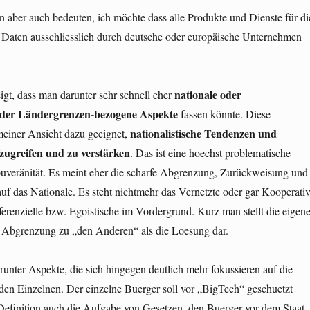
n aber auch bedeuten, ich möchte dass alle Produkte und Dienste für di
 Daten ausschliesslich durch deutsche oder europäische Unternehmen
nationale oder
igt, dass man darunter sehr schnell eher
 oder Ländergrenzen-bezogene Aspekte
fassen könnte. Diese
nationalistische Tendenzen und
meiner Ansicht dazu geeignet,
zugreifen und zu verstärken
. Das ist eine hoechst problematische
ouveränität. Es meint eher die scharfe Abgrenzung, Zurückweisung und
uf das Nationale. Es steht nichtmehr das Vernetzte oder gar Kooperativ
ferenzielle bzw. Egoistische im Vordergrund. Kurz man stellt die eigen
n Abgrenzung zu „den Anderen“ als die Loesung dar.
arunter Aspekte, die sich hingegen deutlich mehr fokussieren auf die
den Einzelnen. Der einzelne Buerger soll vor „BigTech“ geschuetzt
 Definition auch die Aufgabe von Gesetzen, den Buerger vor dem Staat