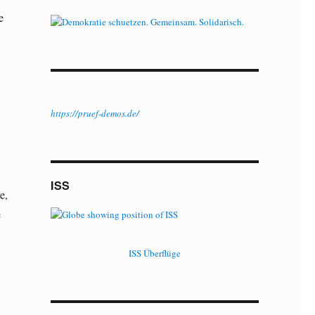
e
https://pruef-demos.de/
ISS
e,
e
ISS Überflüge