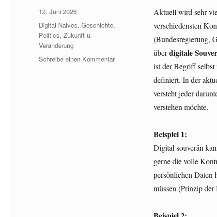
Veröffentlicht
12. Juni 2026
Aktuell wird sehr vie
am
Kategorien
Digital Naives
,
Geschichte
,
verschiedensten Kon
Politics
,
Zukunft u.
(Bundesregierung, G
Veränderung
digitale Souve
über
zu
Schreibe einen Kommentar
ist der Begriff selbst
Zum
Begriff
definiert. In der akt
der
versteht jeder darunt
„Digitalen
verstehen möchte.
Souveränität“
Beispiel 1:
Digital souverän ka
gerne die volle Kont
persönlichen Daten 
müssen (Prinzip der
Beispiel 2: