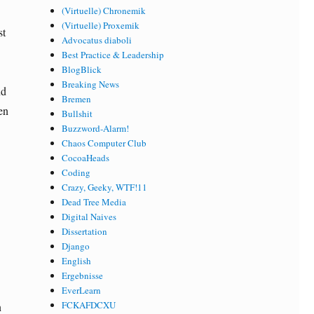
(Virtuelle) Chronemik
(Virtuelle) Proxemik
st
Advocatus diaboli
Best Practice & Leadership
BlogBlick
Breaking News
nd
Bremen
en
Bullshit
Buzzword-Alarm!
Chaos Computer Club
CocoaHeads
Coding
Crazy, Geeky, WTF!11
Dead Tree Media
Digital Naives
Dissertation
Django
English
Ergebnisse
EverLearn
FCKAFDCXU
n