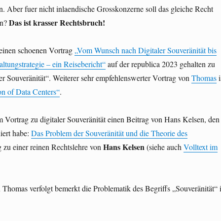
 Aber fuer nicht inlaendische Grosskonzerne soll das gleiche Recht
Das ist krasser Rechtsbruch!
en?
einen schoenen Vortrag
„Vom Wunsch nach Digitaler Souveränität bis
tungstrategie – ein Reisebericht“
auf der republica 2023 gehalten zu
r Souveränität“. Weiterer sehr empfehlenswerter Vortrag von
Thomas
i
n of Data Centers“
.
m Vortrag zu digitaler Souveränität einen Beitrag von Hans Kelsen, den
hiert habe:
Das Problem der Souveränität und die Theorie des
Hans Kelsen
g zu einer reinen Rechtslehre von
(siehe auch
Volltext im
Thomas verfolgt bemerkt die Problematik des Begriffs „Souveränität“ i