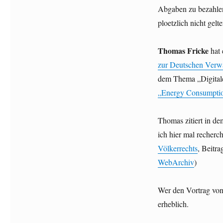
Abgaben zu bezahlen.
ploetzlich nicht gelt
Thomas Fricke
hat 
zur Deutschen Verwal
dem Thema „Digitale
„Energy Consumptio
Thomas zitiert in de
ich hier mal recherc
Völkerrechts
, Beitra
WebArchiv
)
Wer den Vortrag von 
erheblich.