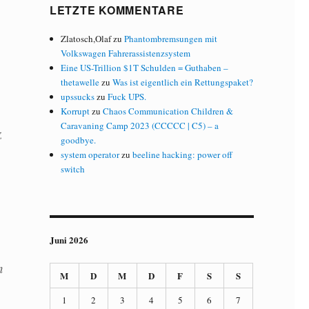
LETZTE KOMMENTARE
Zlatosch,Olaf
zu
Phantombremsungen mit
Volkswagen Fahrerassistenzsystem
Eine US-Trillion $1T Schulden = Guthaben –
thetawelle
zu
Was ist eigentlich ein Rettungspaket?
upssucks
zu
Fuck UPS.
Korrupt
zu
Chaos Communication Children &
Caravaning Camp 2023 (CCCCC | C5) – a
z
goodbye.
system operator
zu
beeline hacking: power off
switch
Juni 2026
n
M
D
M
D
F
S
S
1
2
3
4
5
6
7