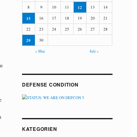
8
9
10
11
12
13
14
15
16
17
18
19
20
21
22
23
24
25
26
27
28
29
30
« Mai
Juli »
ie
DEFENSE CONDITION
n
e
n
KATEGORIEN