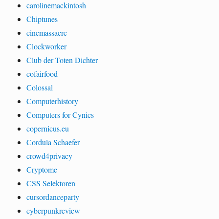
carolinemackintosh
Chiptunes
cinemassacre
Clockworker
Club der Toten Dichter
cofairfood
Colossal
Computerhistory
Computers for Cynics
copernicus.eu
Cordula Schaefer
crowd4privacy
Cryptome
CSS Selektoren
cursordanceparty
cyberpunkreview