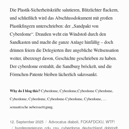
Die Plastik-Sicherheitskräfte salutieren, Blitzlichter flackern,
und schließlich wird das Abschlussdokument mit großen
Plastikfingern unterschrieben: der „Sandpakt von
Cyberdome“. Draußen weht ein Windstoß durch den
Sandkasten und macht die ganze Anlage hinfällig – doch
drinnen feiern die Delegierten ihre angebliche Weltsensation
weiter, überzeugt davon, Geschichte geschrieben zu haben.
Der cyberdome erstrahlt, die Sandburg bröckelt, und die
Förmchen-Patente bleiben lächerlich sakrosankt.
Why do I blog this?
Cyberdome, Cyberdome,Cyberdome Cyberdome,
Cyberdome, Cyberdome, Cyberdome-Cyberdome, Cyberdome, …
semantische uebersaettigung.
Veröffentlicht
Kategorien
12. September 2025
Advocatus diaboli
,
FCKAFDCXU
,
WTF!
am
Schlagwörter
bundesregierung
,
cdu
,
csu
,
cyberdome
,
deutschland
,
dobrindt
,