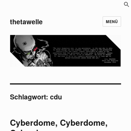
S
f
thetawelle
MENÜ
Schlagwort:
cdu
Cyberdome, Cyberdome,