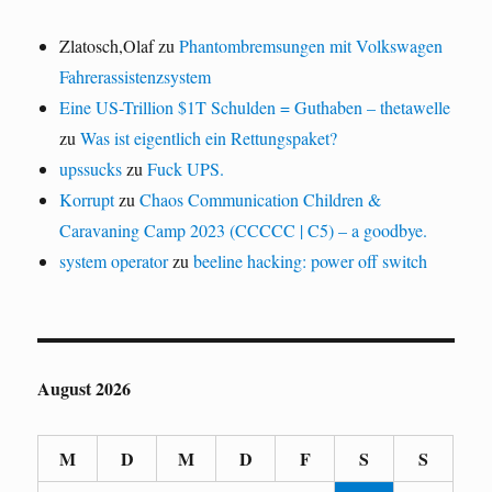
Zlatosch,Olaf
zu
Phantombremsungen mit Volkswagen
Fahrerassistenzsystem
Eine US-Trillion $1T Schulden = Guthaben – thetawelle
zu
Was ist eigentlich ein Rettungspaket?
upssucks
zu
Fuck UPS.
Korrupt
zu
Chaos Communication Children &
Caravaning Camp 2023 (CCCCC | C5) – a goodbye.
system operator
zu
beeline hacking: power off switch
August 2026
M
D
M
D
F
S
S