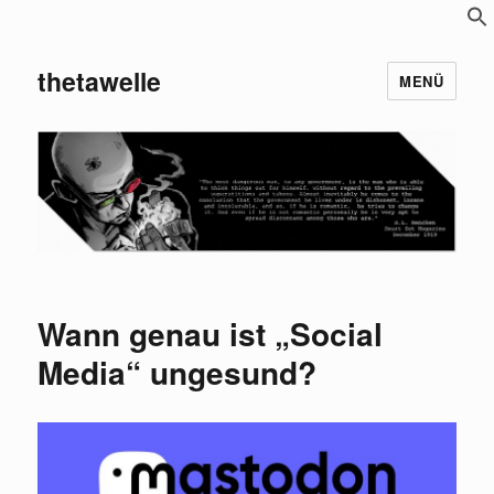
S
f
thetawelle
MENÜ
Wann genau ist „Social
Media“ ungesund?