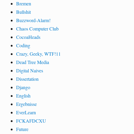
Bremen
Bullshit
Buzzword-Alarm!
Chaos Computer Club
CocoaHeads
Coding
Crazy, Geeky, WTF!11
Dead Tree Media
Digital Naives
Dissertation
Django
English
Ergebnisse
EverLearn
FCKAFDCXU
Future