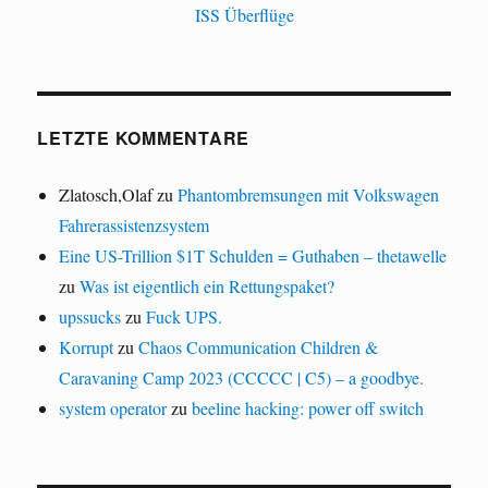
ISS Überflüge
LETZTE KOMMENTARE
Zlatosch,Olaf
zu
Phantombremsungen mit Volkswagen
Fahrerassistenzsystem
Eine US-Trillion $1T Schulden = Guthaben – thetawelle
zu
Was ist eigentlich ein Rettungspaket?
upssucks
zu
Fuck UPS.
Korrupt
zu
Chaos Communication Children &
Caravaning Camp 2023 (CCCCC | C5) – a goodbye.
system operator
zu
beeline hacking: power off switch