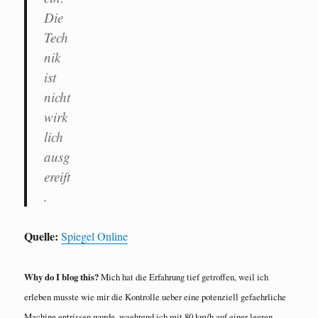
Die
Tech
nik
ist
nicht
wirk
lich
ausg
ereift
.
Quelle:
Spiegel Online
Why do I blog this?
Mich hat die Erfahrung tief getroffen, weil ich
erleben musste wie mir die Kontrolle ueber eine potenziell gefaehrliche
Machine entrissen wurde, waehrend ich mit 80 km/h auf einer leeren