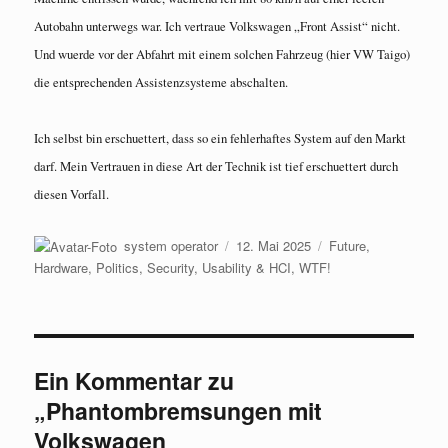
Autobahn unterwegs war. Ich vertraue Volkswagen „Front Assist“ nicht.
Und wuerde vor der Abfahrt mit einem solchen Fahrzeug (hier VW Taigo)
die entsprechenden Assistenzsysteme abschalten.
Ich selbst bin erschuettert, dass so ein fehlerhaftes System auf den Markt
darf. Mein Vertrauen in diese Art der Technik ist tief erschuettert durch
diesen Vorfall.
Autor
Veröffentlicht
Kategorien
system operator
12. Mai 2025
Future
,
am
Hardware
,
Politics
,
Security
,
Usability & HCI
,
WTF!
Ein Kommentar zu
„Phantombremsungen mit
Volkswagen