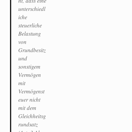
ht, dass eine
unterschiedl
iche
steuerliche
Belastung
von
Grundbesitz
und
sonstigem
Vermögen
mit
Vermögenst
euer nicht
mit dem
Gleichheitsg
rundsatz