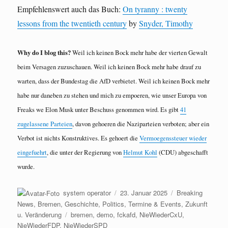
Empfehlenswert auch das Buch:
On tyranny : twenty
lessons from the twentieth century
by
Snyder, Timothy
Why do I blog this?
Weil ich keinen Bock mehr habe der vierten Gewalt
beim Versagen zuzuschauen. Weil ich keinen Bock mehr habe drauf zu
warten, dass der Bundestag die AfD verbietet. Weil ich keinen Bock mehr
habe nur daneben zu stehen und mich zu empoeren, wie unser Europa von
Freaks we Elon Musk unter Beschuss genommen wird. Es gibt
41
zugelassene Parteien
, davon gehoeren die Naziparteien verboten; aber ein
Verbot ist nichts Konstruktives. Es gehoert die
Vermoegenssteuer wieder
eingefuehrt
, die unter der Regierung von
Helmut Kohl
(CDU) abgeschafft
wurde.
Autor
Veröffentlicht
Kategorien
system operator
23. Januar 2025
Breaking
am
News
,
Bremen
,
Geschichte
,
Politics
,
Termine & Events
,
Zukunft
Schlagwörter
u. Veränderung
bremen
,
demo
,
fckafd
,
NieWiederCxU
,
NieWiederFDP
,
NieWiederSPD