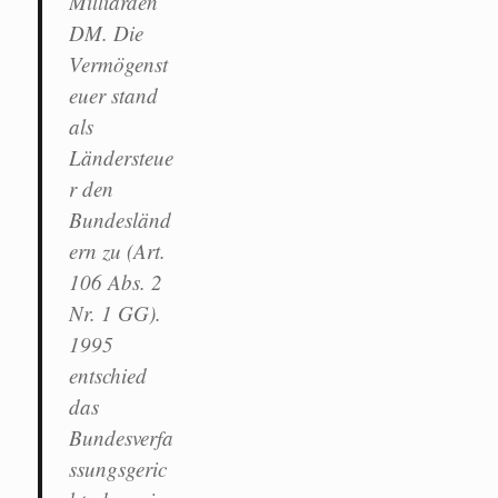
Milliarden
DM. Die
Vermögenst
euer stand
als
Ländersteue
r den
Bundesländ
ern zu (Art.
106 Abs. 2
Nr. 1 GG).
1995
entschied
das
Bundesverfa
ssungsgeric