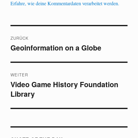
Erfahre, wie deine Kommentardaten verarbeitet werden.
Beitragsnavigation
ZURÜCK
Geoinformation on a Globe
Vorheriger
Beitrag:
WEITER
Video Game History Foundation
Nächster
Library
Beitrag: