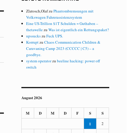
Zlatosch,Olaf
zu
Phantombremsungen mit
Volkswagen Fahrerassistenzsystem
Eine US-Trillion $1T Schulden = Guthaben –
thetawelle
zu
Was ist eigentlich ein Rettungspaket?
upssucks
zu
Fuck UPS.
Korrupt
zu
Chaos Communication Children &
Caravaning Camp 2023 (CCCCC | C5) – a
goodbye.
system operator
zu
beeline hacking: power off
switch
August 2026
M
D
M
D
F
S
S
1
2