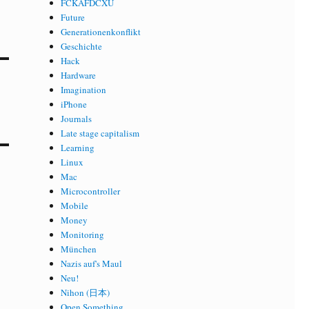
FCKAFDCXU
Future
Generationenkonflikt
Geschichte
Hack
Hardware
Imagination
iPhone
Journals
Late stage capitalism
Learning
Linux
Mac
Microcontroller
Mobile
Money
Monitoring
München
Nazis auf's Maul
Neu!
Nihon (日本)
Open Something