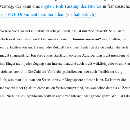
 vermag, der kann eine
digitale Roh-Fassung des Buches
in französische
t
als PDF-Dokument herunterladen
. (via
ballpark.ch
)
eblog von Crouzet ist natürlich sehr politisch, das ist mir wohl bewußt. Sein Buch
irklich weit vorausreichende Gedanken zu einem
„homme nouveau“
zu enthalten, die
nft enthalten können. Da mich die Zukunft fasziniert, finde ich die Gedanken die sich
macht spannend. Ich bin aber etwas skeptisch, ob seine Ausarbeitung nicht grundlegend
 dass längst nicht jeder Zugang zum Internet hat, und auch nicht wirklich jeder so aktiv 
 sich das vorstellt. Die Zahl der Verbindungschaffenden oder auch Trailblazer steigt
lich, was man allein an den Statistiken zur Blogosphere ablesen kann. Da kommt die
 und von welcher Qualität diese neuen Verbindungen sind, das war schon damals zu Zeit
lem. Nicht das es irgendwann heißt das gesamte Internet oder gar die ganze Welt ist
fal