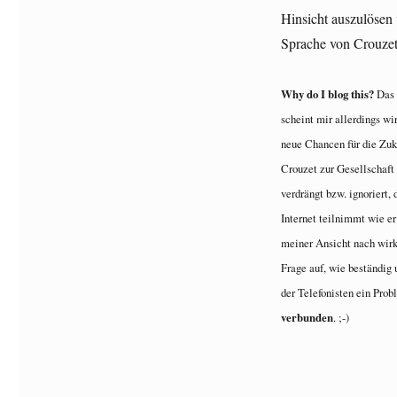
Hinsicht auszulösen
Sprache von Crouze
Why do I blog this?
Das W
scheint mir allerdings w
neue Chancen für die Zuku
Crouzet zur Gesellschaft 
verdrängt bzw. ignoriert,
Internet teilnimmt wie er
meiner Ansicht nach wirk
Frage auf, wie beständig
der Telefonisten ein Prob
verbunden
. ;-)