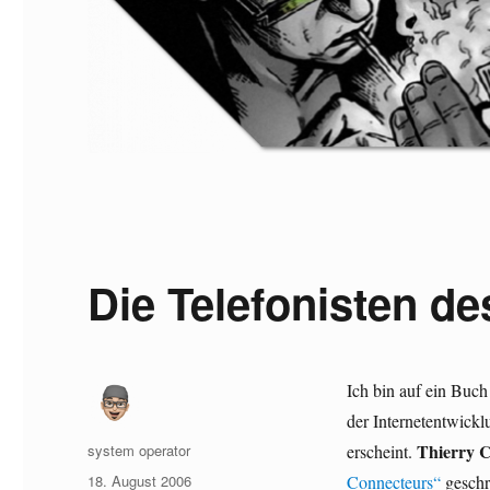
Die Telefonisten d
Ich bin auf ein Buch
der Internetentwickl
Autor
Thierry 
system operator
erscheint.
Veröffentlicht
18. August 2006
Connecteurs“
geschr