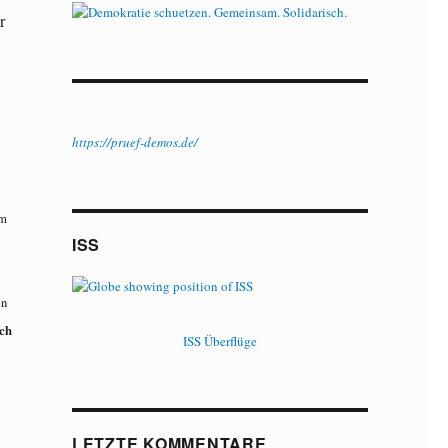
r
https://pruef-demos.de/
am
ISS
en
sch
ISS Überflüge
LETZTE KOMMENTARE