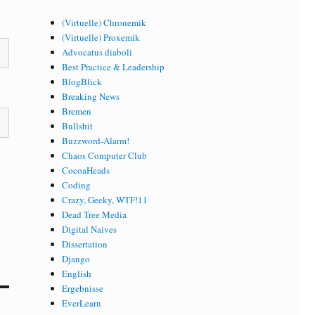
(Virtuelle) Chronemik
(Virtuelle) Proxemik
Advocatus diaboli
Best Practice & Leadership
BlogBlick
Breaking News
Bremen
Bullshit
Buzzword-Alarm!
Chaos Computer Club
CocoaHeads
Coding
Crazy, Geeky, WTF!11
Dead Tree Media
Digital Naives
Dissertation
Django
English
Ergebnisse
EverLearn