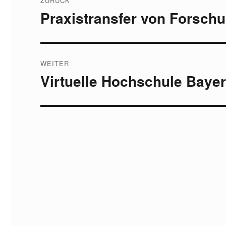
ZURÜCK
Praxistransfer von Forsch
Vorheriger
Beitrag:
WEITER
Virtuelle Hochschule Bayer
Nächster
Beitrag: