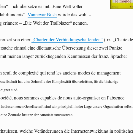
n“ – ich übersetze es mit „Eine Welt voller
 Jahrhunderts“.
Vannevar Bush
würde das wohl –
g erinnere – „Die Welt der Trailblazer“ nennen.
Crouzet von einer
„Charter der Verbindungschaffenden“
(frz. „Charte de
ersuche einmal eine dilettantische Übersetzung dieser zwei Punkte
mit meinen länger zurückliegenden Kenntnissen der franz. Sprache:
 un seuil de complexité qui rend les anciens modes de management
esellschaft hat eine Schwelle der Komplexität überschritten, für die bisherige
eignet sind.
société, nous sommes capables de nous auto-organiser en l’absence
–
In dieser neuen Gesellschaft sind wir prinzipiell in der Lage unsere Organisation selbst
 eine Zentrale Instanz der Autorität umzusetzen.
chzulesen, welche Veränderungen die Internetentwicklung in politische