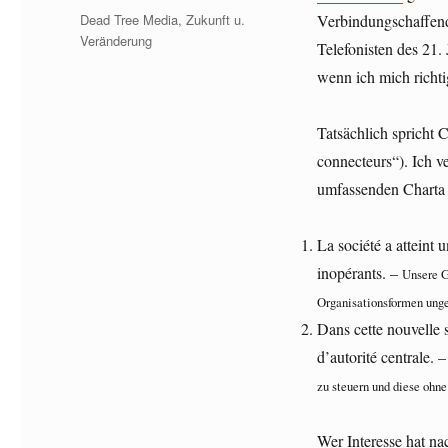
am
Kategorien
Dead Tree Media
,
Zukunft u.
Verbindungschaffende
Veränderung
Telefonisten des 21.
wenn ich mich richti
Tatsächlich spricht 
connecteurs“). Ich v
umfassenden Charta 
La société a atteint
inopérants. –
Unsere G
Organisationsformen unge
Dans cette nouvelle 
d’autorité centrale. 
zu steuern und diese ohne
Wer Interesse hat na