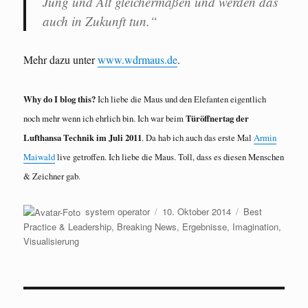
Jung und Alt gleichermaßen und werden das
auch in Zukunft tun.“
Mehr dazu unter
www.wdrmaus.de
.
Why do I blog this?
Ich liebe die Maus und den Elefanten eigentlich
noch mehr wenn ich ehrlich bin. Ich war beim
Türöffnertag der
Lufthansa Technik im Juli 2011
. Da hab ich auch das erste Mal
Armin
Maiwald
live getroffen. Ich liebe die Maus. Toll, dass es diesen Menschen
& Zeichner gab.
Autor
Veröffentlicht
Kategorien
system operator
10. Oktober 2014
Best
am
Practice & Leadership
,
Breaking News
,
Ergebnisse
,
Imagination
,
Visualisierung