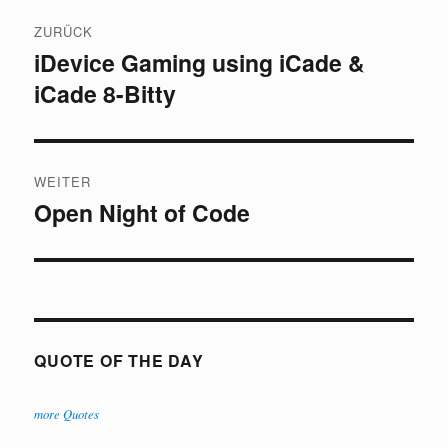
Beitragsnavigation
ZURÜCK
iDevice Gaming using iCade &
Vorheriger
iCade 8-Bitty
Beitrag:
WEITER
Open Night of Code
Nächster
Beitrag:
QUOTE OF THE DAY
more Quotes