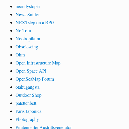
neondystopia
News Sniffer
NEXTstep on a RPi5
No Tofu
Nootropikum
Obsolescing
Ohm
Open Infrastructure Map
Open Space API
OpenSeaMap Forum
otakugangsta
Outdoor Shop
palettenbett
Paris Japonica
Photography
Piratenpartei Austrittsgenerator