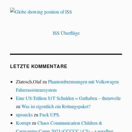
ISS Überflüge
LETZTE KOMMENTARE
Zlatosch,Olaf
zu
Phantombremsungen mit Volkswagen
Fahrerassistenzsystem
Eine US-Trillion $1T Schulden = Guthaben – thetawelle
zu
Was ist eigentlich ein Rettungspaket?
upssucks
zu
Fuck UPS.
Korrupt
zu
Chaos Communication Children &
Caravaning Camp 2023 (CCCCC | C5) – a goodbye.