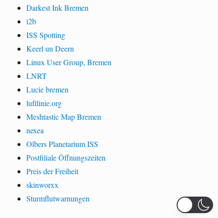
Darkest Ink Bremen
i2b
ISS Spotting
Keerl un Deern
Linux User Group, Bremen
LNRT
Lucie bremen
luftlinie.org
Meshtastic Map Bremen
nexea
Olbers Planetarium ISS
Postfiliale Öffnungszeiten
Preis der Freiheit
skinworxx
Sturmflutwarnungen