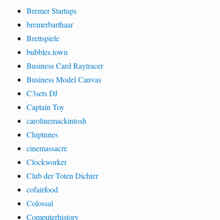
Bremer Startups
bremerbarthaar
Brettspiele
bubbles.town
Business Card Raytracer
Business Model Canvas
C3sets DJ
Captain Toy
carolinemackintosh
Chiptunes
cinemassacre
Clockworker
Club der Toten Dichter
cofairfood
Colossal
Computerhistory