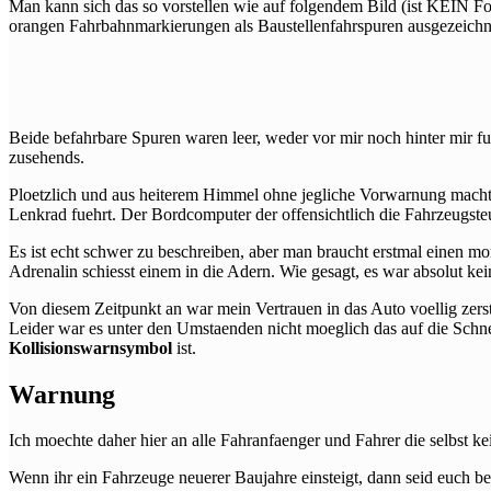
Man kann sich das so vorstellen wie auf folgendem Bild (ist KEIN Fot
orangen Fahrbahnmarkierungen als Baustellenfahrspuren ausgezeichne
Beide befahrbare Spuren waren leer, weder vor mir noch hinter mir fuh
zusehends.
Ploetzlich und aus heiterem Himmel ohne jegliche Vorwarnung macht 
Lenkrad fuehrt. Der Bordcomputer der offensichtlich die Fahrzeugsteu
Es ist echt schwer zu beschreiben, aber man braucht erstmal einen mo
Adrenalin schiesst einem in die Adern. Wie gesagt, es war absolut kei
Von diesem Zeitpunkt an war mein Vertrauen in das Auto voellig zer
Leider war es unter den Umstaenden nicht moeglich das auf die Schnell
Kollisionswarnsymbol
ist.
Warnung
Ich moechte daher hier an alle Fahranfaenger und Fahrer die selbst 
Wenn ihr ein Fahrzeuge neuerer Baujahre einsteigt, dann seid euch bew