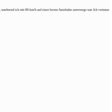
e, waehrend ich mit 80 km/h auf einer leeren Autobahn unterwegs war. Ich vertraue
u
hantombremsungen
t
olkswagen
hrerassistenzsystem