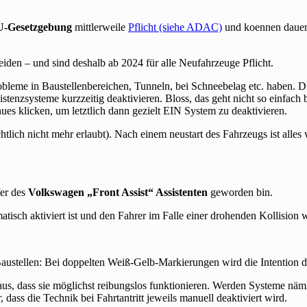
-Gesetzgebung
mittlerweile
Pflicht (siehe ADAC)
und koennen dauerh
iden – und sind deshalb ab 2024 für alle Neufahrzeuge Pflicht.
bleme in Baustellenbereichen, Tunneln, bei Schneebelag etc. haben. Die
sistenzsysteme kurzzeitig deaktivieren. Bloss, das geht nicht so einf
es klicken, um letztlich dann gezielt EIN System zu deaktivieren.
chtlich nicht mehr erlaubt). Nach einem neustart des Fahrzeugs ist 
fer des
Volkswagen „Front Assist“ Assistenten
geworden bin.
atisch aktiviert ist und den Fahrer im Falle einer drohenden Kollision w
stellen: Bei doppelten Weiß-Gelb-Markierungen wird die Intention de
oraus, dass sie möglichst reibungslos funktionieren. Werden Systeme n
 dass die Technik bei Fahrtantritt jeweils manuell deaktiviert wird.