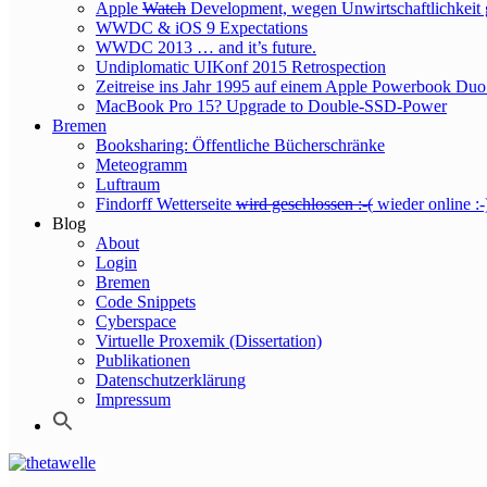
Apple
Watch
Development, wegen Unwirtschaftlichkeit 
WWDC & iOS 9 Expectations
WWDC 2013 … and it’s future.
Undiplomatic UIKonf 2015 Retrospection
Zeitreise ins Jahr 1995 auf einem Apple Powerbook Duo
MacBook Pro 15? Upgrade to Double-SSD-Power
Bremen
Booksharing: Öffentliche Bücherschränke
Meteogramm
Luftraum
Findorff Wetterseite
wird geschlossen :-(
wieder online :-
Blog
About
Login
Bremen
Code Snippets
Cyberspace
Virtuelle Proxemik (Dissertation)
Publikationen
Datenschutzerklärung
Impressum