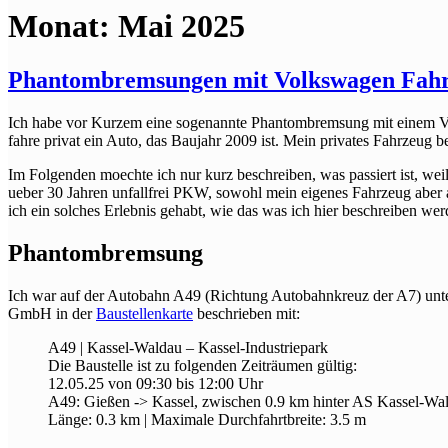
Monat:
Mai 2025
Phantombremsungen mit Volkswagen Fahre
Ich habe vor Kurzem eine sogenannte Phantombremsung mit einem Vo
fahre privat ein Auto, das Baujahr 2009 ist. Mein privates Fahrzeug b
Im Folgenden moechte ich nur kurz beschreiben, was passiert ist, weil
ueber 30 Jahren unfallfrei PKW, sowohl mein eigenes Fahrzeug abe
ich ein solches Erlebnis gehabt, wie das was ich hier beschreiben wer
Phantombremsung
Ich war auf der Autobahn A49 (Richtung Autobahnkreuz der A7) unterw
GmbH in der
Baustellenkarte
beschrieben mit:
A49 | Kassel-Waldau – Kassel-Industriepark
Die Baustelle ist zu folgenden Zeiträumen gültig:
12.05.25 von 09:30 bis 12:00 Uhr
A49: Gießen -> Kassel, zwischen 0.9 km hinter AS Kassel-Wal
Länge: 0.3 km | Maximale Durchfahrtbreite: 3.5 m