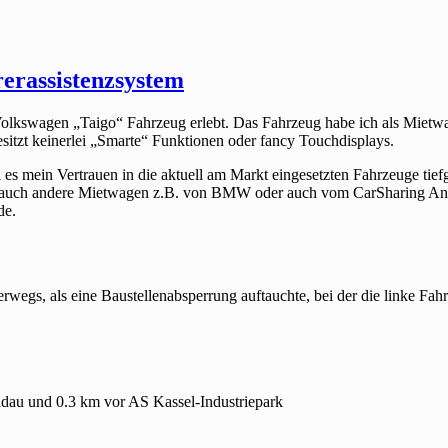
rassistenzsystem
lkswagen „Taigo“ Fahrzeug erlebt. Das Fahrzeug habe ich als Mietwa
esitzt keinerlei „Smarte“ Funktionen oder fancy Touchdisplays.
 es mein Vertrauen in die aktuell am Markt eingesetzten Fahrzeuge tiefg
r auch andere Mietwagen z.B. von BMW oder auch vom CarSharing Anb
de.
egs, als eine Baustellenabsperrung auftauchte, bei der die linke Fah
dau und 0.3 km vor AS Kassel-Industriepark