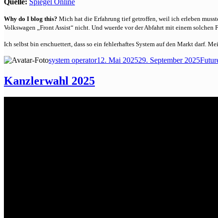
Quelle:
Spiegel Online
Why do I blog this?
Mich hat die Erfahrung tief getroffen, weil ich erleben muss
Volkswagen „Front Assist“ nicht. Und wuerde vor der Abfahrt mit einem solchen 
Ich selbst bin erschuettert, dass so ein fehlerhaftes System auf den Markt darf. Mei
Autor
Veröffentlicht
Kateg
system operator
12. Mai 2025
29. September 2025
Futur
am
Kanzlerwahl 2025