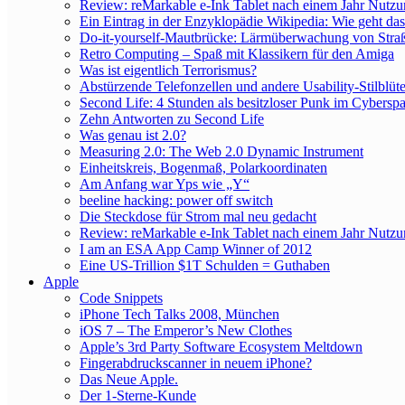
Review: reMarkable e-Ink Tablet nach einem Jahr Nutz
Ein Eintrag in der Enzyklopädie Wikipedia: Wie geht das
Do-it-yourself-Mautbrücke: Lärmüberwachung von Str
Retro Computing – Spaß mit Klassikern für den Amiga
Was ist eigentlich Terrorismus?
Abstürzende Telefonzellen und andere Usability-Stilblüt
Second Life: 4 Stunden als besitzloser Punk im Cybersp
Zehn Antworten zu Second Life
Was genau ist 2.0?
Measuring 2.0: The Web 2.0 Dynamic Instrument
Einheitskreis, Bogenmaß, Polarkoordinaten
Am Anfang war Yps wie „Y“
beeline hacking: power off switch
Die Steckdose für Strom mal neu gedacht
Review: reMarkable e-Ink Tablet nach einem Jahr Nutz
I am an ESA App Camp Winner of 2012
Eine US-Trillion $1T Schulden = Guthaben
Apple
Code Snippets
iPhone Tech Talks 2008, München
iOS 7 – The Emperor’s New Clothes
Apple’s 3rd Party Software Ecosystem Meltdown
Fingerabdruckscanner in neuem iPhone?
Das Neue Apple.
Der 1-Sterne-Kunde