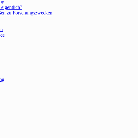
ung
 eigentlich?
aßen zu Forschungszwecken
en
ace
ung