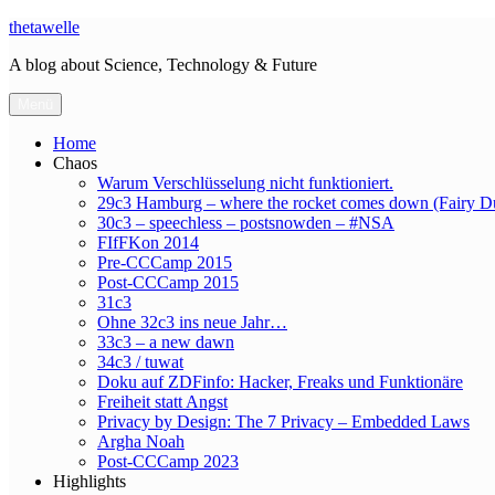
Zum
thetawelle
Inhalt
A blog about Science, Technology & Future
springen
Menü
Home
Chaos
Warum Verschlüsselung nicht funktioniert.
29c3 Hamburg – where the rocket comes down (Fairy D
30c3 – speechless – postsnowden – #NSA
FIfFKon 2014
Pre-CCCamp 2015
Post-CCCamp 2015
31c3
Ohne 32c3 ins neue Jahr…
33c3 – a new dawn
34c3 / tuwat
Doku auf ZDFinfo: Hacker, Freaks und Funktionäre
Freiheit statt Angst
Privacy by Design: The 7 Privacy – Embedded Laws
Argha Noah
Post-CCCamp 2023
Highlights