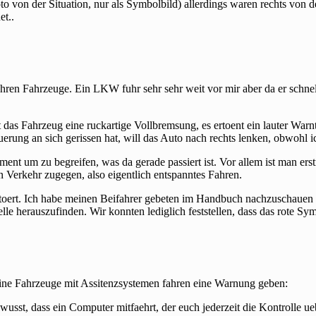
o von der Situation, nur als Symbolbild) allerdings waren rechts von 
t..
ren Fahrzeuge. Ein LKW fuhr sehr sehr weit vor mir aber da er schnelle
das Fahrzeug eine ruckartige Vollbremsung, es ertoent ein lauter Warn
erung an sich gerissen hat, will das Auto nach rechts lenken, obwohl 
ment um zu begreifen, was da gerade passiert ist. Vor allem ist man er
n Verkehr zugegen, also eigentlich entspanntes Fahren.
stoert. Ich habe meinen Beifahrer gebeten im Handbuch nachzuschauen 
e herauszufinden. Wir konnten lediglich feststellen, dass das rote Sym
keine Fahrzeuge mit Assitenzsystemen fahren eine Warnung geben:
usst, dass ein Computer mitfaehrt, der euch jederzeit die Kontrolle ueb