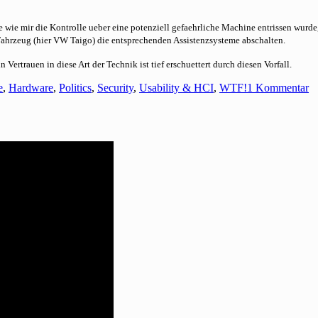
te wie mir die Kontrolle ueber eine potenziell gefaehrliche Machine entrissen wurd
Fahrzeug (hier VW Taigo) die entsprechenden Assistenzsysteme abschalten.
n Vertrauen in diese Art der Technik ist tief erschuettert durch diesen Vorfall.
orien
z
e
,
Hardware
,
Politics
,
Security
,
Usability & HCI
,
WTF!
1 Kommentar
P
mi
V
Fa