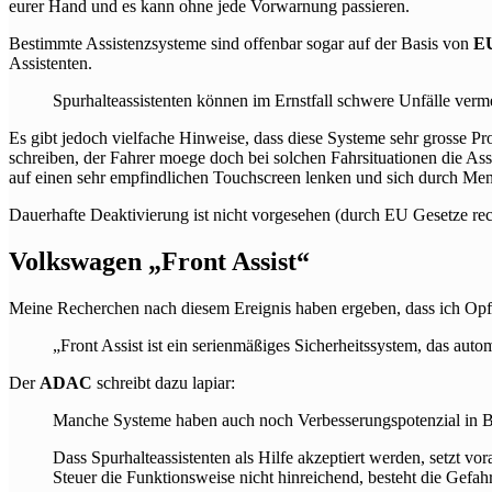
eurer Hand und es kann ohne jede Vorwarnung passieren.
Bestimmte Assistenzsysteme sind offenbar sogar auf der Basis von
EU
Assistenten.
Spurhalteassistenten können im Ernstfall schwere Unfälle verme
Es gibt jedoch vielfache Hinweise, dass diese Systeme sehr grosse Pro
schreiben, der Fahrer moege doch bei solchen Fahrsituationen die As
auf einen sehr empfindlichen Touchscreen lenken und sich durch Menu
Dauerhafte Deaktivierung ist nicht vorgesehen (durch EU Gesetze re
Volkswagen „Front Assist“
Meine Recherchen nach diesem Ereignis haben ergeben, dass ich Op
„Front Assist ist ein serienmäßiges Sicherheitssystem, das autom
Der
ADAC
schreibt dazu lapiar:
Manche Systeme haben auch noch Verbesserungspotenzial in Bau
Dass Spurhalteassistenten als Hilfe akzeptiert werden, setzt v
Steuer die Funktionsweise nicht hinreichend, besteht die Gefahr,