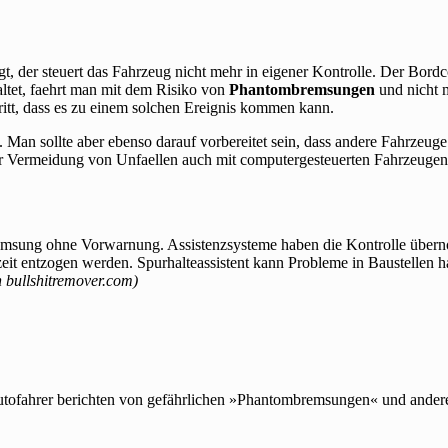
gt, der steuert das Fahrzeug nicht mehr in eigener Kontrolle. Der Bord
ltet, faehrt man mit dem Risiko von
Phantombremsungen
und nicht 
tritt, dass es zu einem solchen Ereignis kommen kann.
. Man sollte aber ebenso darauf vorbereitet sein, dass andere Fahrze
zur Vermeidung von Unfaellen auch mit computergesteuerten Fahrzeugen
msung ohne Vorwarnung. Assistenzsysteme haben die Kontrolle übern
t entzogen werden. Spurhalteassistent kann Probleme in Baustellen hab
 bullshitremover.com)
utofahrer berichten von gefährlichen »Phantombremsungen« und anderen 