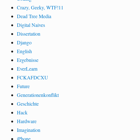
Crazy, Geeky, WTF!11
Dead Tree Media
Digital Naives
Dissertation
Django
English
Ergebnisse
EverLearn
FCKAFDCXU
Future
Generationenkonflikt
Geschichte
Hack
Hardware
Imagination
iPhone