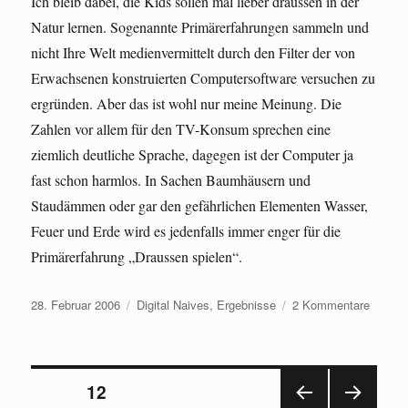
Ich bleib dabei, die Kids sollen mal lieber draussen in der
Natur lernen. Sogenannte Primärerfahrungen sammeln und
nicht Ihre Welt medienvermittelt durch den Filter der von
Erwachsenen konstruierten Computersoftware versuchen zu
ergründen. Aber das ist wohl nur meine Meinung. Die
Zahlen vor allem für den TV-Konsum sprechen eine
ziemlich deutliche Sprache, dagegen ist der Computer ja
fast schon harmlos. In Sachen Baumhäusern und
Staudämmen oder gar den gefährlichen Elementen Wasser,
Feuer und Erde wird es jedenfalls immer enger für die
Primärerfahrung „Draussen spielen“.
Veröffentlicht
Kategorien
zu
28. Februar 2006
Digital Naives
,
Ergebnisse
2 Kommentare
am
Ergebn
der
KIM-
Seitennummerierung
Studie
SEITE
12
2005