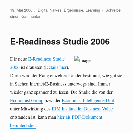
Veröffentlicht
Kategorien
19. Mai 2006
Digital Naives
,
Ergebnisse
,
Learning
Schreibe
am
zu
einen Kommentar
Educating
the
Net
E-Readiness Studie 2006
Generation
Die neue
E-Readiness Studie
2006
ist draussen (
Details hier
).
Darin wird der Rang einzelner Länder bestimmt, wie gut sie
in Sachen Internet/E-Business unterwegs sind. Immer
wieder ganz spannend zu lesen. Die Studie die von der
Economist Group
bzw. der
Economist Intelligence Unit
unter Mitwirkung des
IBM Institute for Business Value
entstanden ist, kann man
hier als PDF-Dokument
herunterladen
.