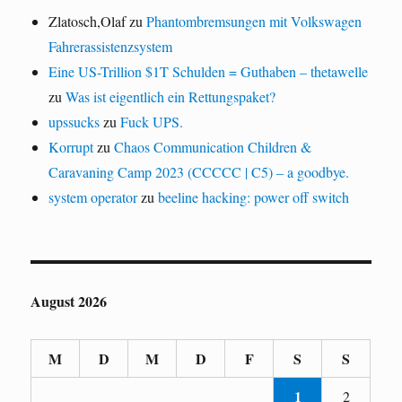
Zlatosch,Olaf
zu
Phantombremsungen mit Volkswagen
Fahrerassistenzsystem
Eine US-Trillion $1T Schulden = Guthaben – thetawelle
zu
Was ist eigentlich ein Rettungspaket?
upssucks
zu
Fuck UPS.
Korrupt
zu
Chaos Communication Children &
Caravaning Camp 2023 (CCCCC | C5) – a goodbye.
system operator
zu
beeline hacking: power off switch
August 2026
M
D
M
D
F
S
S
1
2