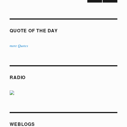
VOR
NÄC
der
HERI
HSTE
GE
SEIT
Beiträge
SEIT
E
E
QUOTE OF THE DAY
more Quotes
RADIO
WEBLOGS