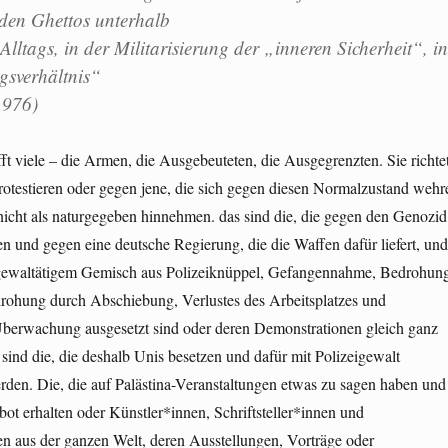
n den Ghettos unterhalb
Alltags, in der Militarisierung der „inneren Sicherheit“, in
gsverhältnis“
1976)
ifft viele – die Armen, die Ausgebeuteten, die Ausgegrenzten. Sie richte
protestieren oder gegen jene, die sich gegen diesen Normalzustand wehr
nicht als naturgegeben hinnehmen. das sind die, die gegen den Genozid
n und gegen eine deutsche Regierung, die die Waffen dafür liefert, und
-gewaltätigem Gemisch aus Polizeiknüppel, Gefangennahme, Bedrohun
drohung durch Abschiebung, Verlustes des Arbeitsplatzes und
Überwachung ausgesetzt sind oder deren Demonstrationen gleich ganz
sind die, die deshalb Unis besetzen und dafür mit Polizeigewalt
rden. Die, die auf Palästina-Veranstaltungen etwas zu sagen haben und
rbot erhalten oder Künstler*innen, Schriftsteller*innen und
en aus der ganzen Welt, deren Ausstellungen, Vorträge oder