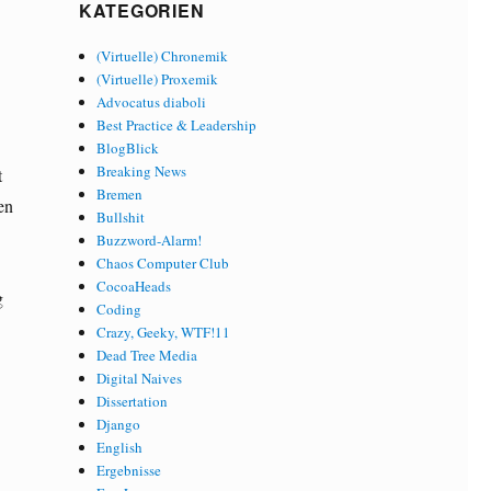
KATEGORIEN
(Virtuelle) Chronemik
(Virtuelle) Proxemik
Advocatus diaboli
Best Practice & Leadership
BlogBlick
Breaking News
t
Bremen
en
Bullshit
Buzzword-Alarm!
Chaos Computer Club
CocoaHeads
g
Coding
Crazy, Geeky, WTF!11
Dead Tree Media
Digital Naives
Dissertation
Django
English
Ergebnisse