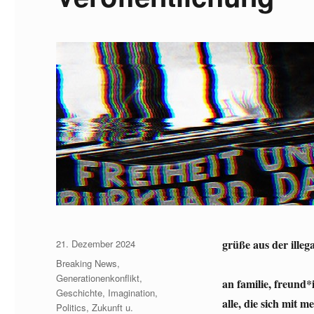
Veröffentlicht
grüße aus der illega
21. Dezember 2024
am
Kategorien
Breaking News
,
Generationenkonflikt
,
an familie, freund
Geschichte
,
Imagination
,
alle, die sich mit 
Politics
,
Zukunft u.