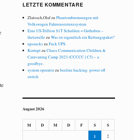
LETZTE KOMMENTARE
Zlatosch,Olaf
zu
Phantombremsungen mit
Volkswagen Fahrerassistenzsystem
Eine US-Trillion $1T Schulden = Guthaben –
e
thetawelle
zu
Was ist eigentlich ein Rettungspaket?
upssucks
zu
Fuck UPS.
Korrupt
zu
Chaos Communication Children &
Caravaning Camp 2023 (CCCCC | C5) – a
goodbye.
system operator
zu
beeline hacking: power off
switch
te
August 2026
M
D
M
D
F
S
S
1
2