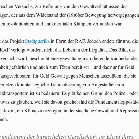
rischen Versuchs, zur Befreiung von den Gewaltverhältnissen des
ragen, der aus dem Widerstand der (19)68er Bewegung hervorgegangen
ten revolutionären und antikolonialen Kämpfen verbunden war.
e das Projekt
Stadtguerilla
in Form der RAF. Jedoch endete für uns, die
 RAF verfolgt wurden, nicht das Leben in der Illegalität. Das Bild, das
versucht wird, beschreibt eine gewalttätig marodierende Räuberbande,
nheit gefährlich und auch zum Töten bereit sei – und das nur für Geld.
h ausgeschlossen, für Geld Gewalt gegen Menschen auszuüben, die sie
verletzen könnte. Jegliche Traumatisierung von Angestellten von
dtransportern ist zu bedauern. Es gibt keinen Grund den Polizei- oder
etwas zu glauben, weil sie davon geleitet sind die Fundamentaloppositi
d davon, ein Klima zu erzeugen, in der staatliche Gewalt und Repressi
inen.
Fundament der bürgerlichen Gesellschaft: im Elend ihres