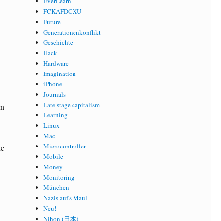
EverLearn
FCKAFDCXU
Future
Generationenkonflikt
Geschichte
Hack
Hardware
Imagination
iPhone
Journals
Late stage capitalism
rn
Learning
Linux
Mac
Microcontroller
ne
Mobile
Money
Monitoring
München
Nazis auf's Maul
Neu!
Nihon (日本)