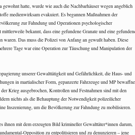
a gewohnt hatte, wurde wie auch die Nachbarhäuser wegen angeblich
stoffe medienwirksam evakuiert. Es begannen Maßnahmen der
evölkerung zur Fahndung und Operationen psychologischer
t mittlerweile bekannt, dass eine gefundene Granate und eine gefunden
en waren. Das muss die Polizei von Anfang an gewußt haben. Diese
ehrere Tage war eine Operation zur Täuschung und Manipulation der
pagierung unserer Gewalttätigkeit und Gefährlichkeit, die Haus- und
ungen in martialischer Form, gepanzerte Fahrzeuge und MP bewaffne
ei der Krieg ausgebrochen, Kontrollen und Festnahmen sind mit den
dern nichts als die Behauptung der Notwendigkeit polizeilicher
eine Inszenierung, um die Bevölkerung zur Fahndung zu mobilisieren.
es ihnen mit dem erzeugten Bild krimineller Gewalttäter*innen darum,
undamental-Opposition zu entpolitisieren und zu denunzieren – jene