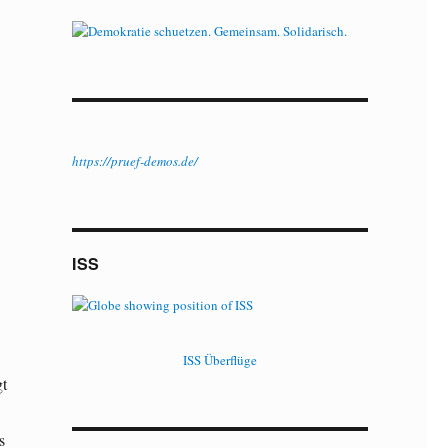
https://pruef-demos.de/
ISS
ISS Überflüge
gt
s