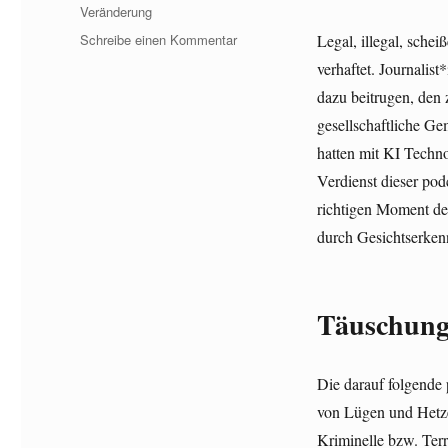
Veränderung
zu
Schreibe einen Kommentar
Legal, illegal, sche
Text
verhaftet. Journalist
von
dazu beitrugen, den 
Burkhard
Garweg
gesellschaftliche G
aus
hatten mit KI Techno
TAZ-
Verdienst dieser pod
Veröffentlichung
richtigen Moment de
durch Gesichtserken
Täuschung 
Die darauf folgende
von Lügen und Hetze.
Kriminelle bzw. Terr